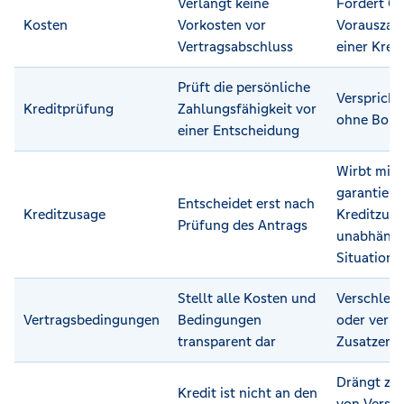
Verlangt keine
Fordert G
Kosten
Vorkosten vor
Vorauszah
Vertragsabschluss
einer Kred
Prüft die persönliche
Verspricht
Kreditprüfung
Zahlungsfähigkeit vor
ohne Boni
einer Entscheidung
Wirbt mit 
garantiert
Entscheidet erst nach
Kreditzusage
Kreditzusa
Prüfung des Antrags
unabhängig
Situation
Stellt alle Kosten und
Verschleie
Vertragsbedingungen
Bedingungen
oder verla
transparent dar
Zusatzentg
Drängt zu
Kredit ist nicht an den
von Versi