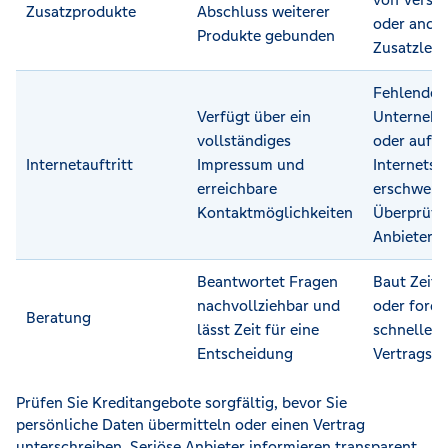
Zusatzprodukte
Abschluss weiterer
oder ande
Produkte gebunden
Zusatzleis
Fehlende
Verfügt über ein
Unterneh
vollständiges
oder auffä
Internetauftritt
Impressum und
Internetse
erreichbare
erschwere
Kontaktmöglichkeiten
Überprüfu
Anbieters
Beantwortet Fragen
Baut Zeitd
nachvollziehbar und
oder forde
Beratung
lässt Zeit für eine
schnellen
Entscheidung
Vertragsa
Prüfen Sie Kreditangebote sorgfältig, bevor Sie
persönliche Daten übermitteln oder einen Vertrag
unterschreiben. Seriöse Anbieter informieren transparent