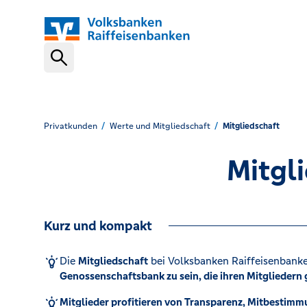
Schnelleinstiege
VR-NetKey
Privatkunden
Werte und Mitgliedschaft
Mitgliedschaft
Mitgl
OnlineBanking
Kurz und kompakt
VR Banking App
Die
Mitgliedschaft
bei Volksbanken Raiffeisenbank
Genossenschaftsbank zu sein, die ihren Mitgliedern
Karte sperren (116 116)
Mitglieder profitieren von Transparenz, Mitbestim