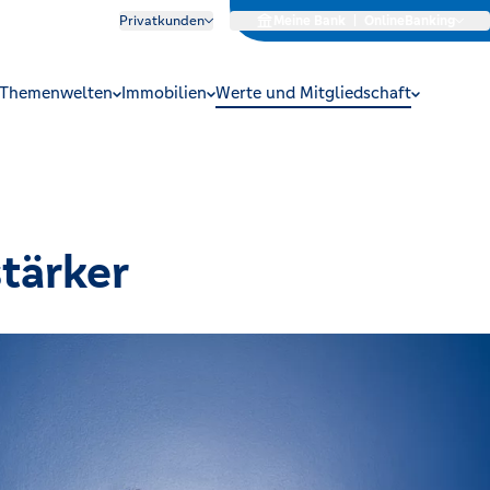
Privatkunden
Meine Bank
|
OnlineBanking
Themenwelten
Immobilien
Werte und Mitgliedschaft
tärker