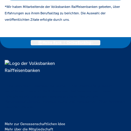
*Wir haben Mitarbeitende der Volksbanken Raiffeisenbanken gebeten, über
Erfahrungen aus ihrem Berufsalltag zu berichten. Die Auswahl der
veröffentlichten Zitate erfolgte durch uns.
Meine Bank
|
OnlineBanking
Lokal verankert, überregional vernetzt und unseren Mitgliedern
verpflichtet. Das sind die Volksbanken Raiffeisenbanken. Dabei
orientieren wir uns an genossenschaftlichen Werten wie
Partnerschaftlichkeit, Verantwortung und Transparenz. Diese Merkmale
zeichnen uns aus.
Mehr zur Genossenschaftlichen Idee
Mehr über die Mitgliedschaft