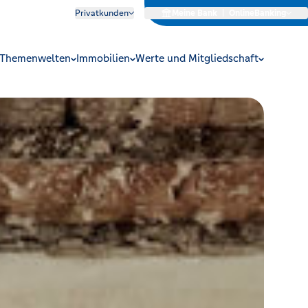
Privatkunden
Meine Bank
|
OnlineBanking
Themenwelten
Immobilien
Werte und Mitgliedschaft