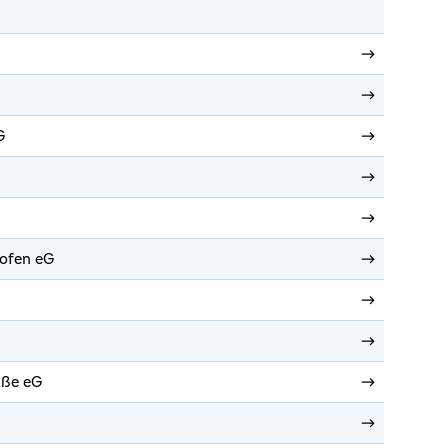
G
hofen eG
aße eG