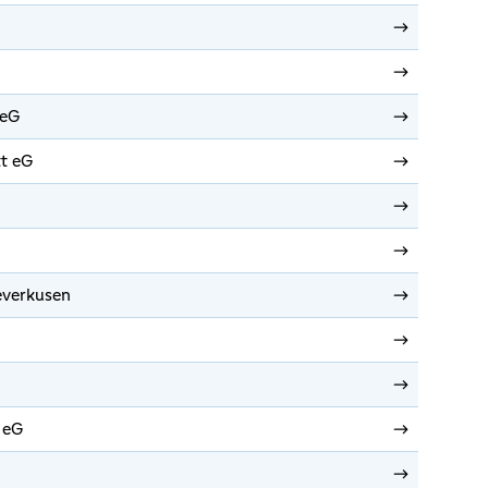
 eG
tt eG
everkusen
 eG