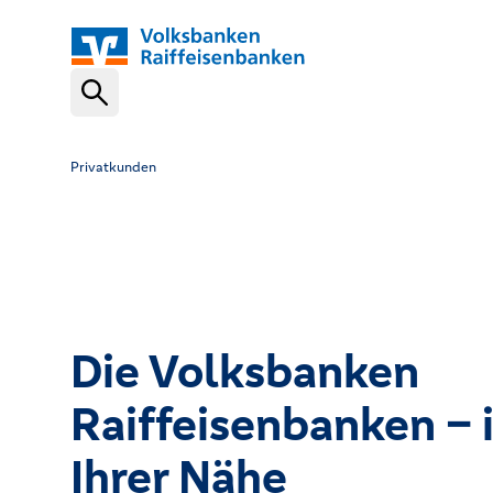
Schnelleinstiege
Privatkunden
VR-NetKey
OnlineBanking
Die Volksbanken
VR Banking App
Raiffeisenbanken – 
Karte sperren (116 116)
Ihrer Nähe