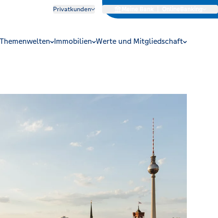
Privatkunden
Meine Bank
|
OnlineBanking
Themenwelten
Immobilien
Werte und Mitgliedschaft