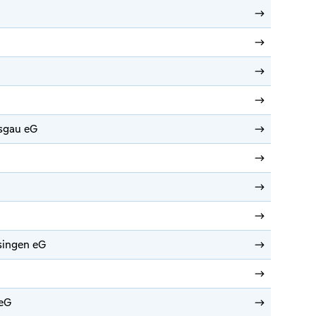
sgau eG
singen eG
eG