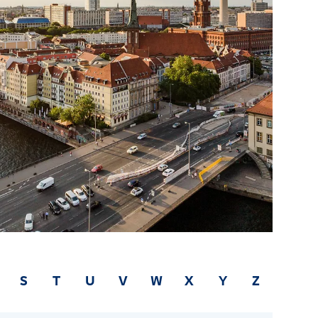
S
T
U
V
W
X
Y
Z