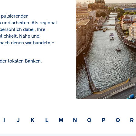
m pulsierenden
und arbeiten. Als regional
ersönlich dabei, Ihre
slichkeit, Nähe und
 nach denen wir handeln –
 der lokalen Banken.
I
J
K
L
M
N
O
P
Q
R