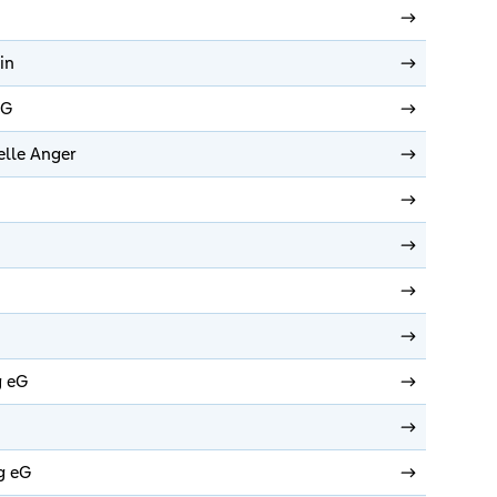
in
eG
elle Anger
g eG
g eG