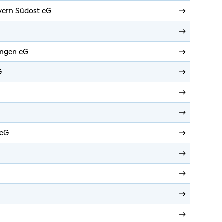
yern Südost eG
ingen eG
G
 eG