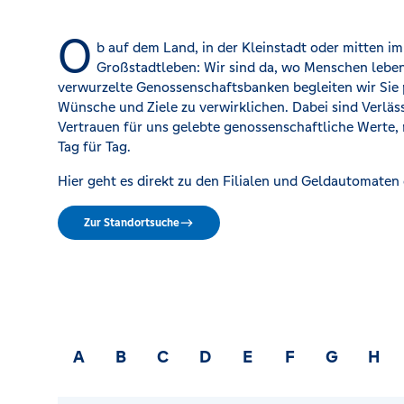
O
Kreditrechner
b auf dem Land, in der Kleinstadt oder mitten i
Großstadtleben: Wir sind da, wo Menschen leben 
verwurzelte Genossenschaftsbanken begleiten wir Sie p
Wünsche und Ziele zu verwirklichen. Dabei sind Verläs
Immobilien
Vertrauen für uns gelebte genossenschaftliche Werte,
Tag für Tag.
Hier geht es direkt zu den Filialen und Geldautomaten
Zur Standortsuche
A
B
C
D
E
F
G
H