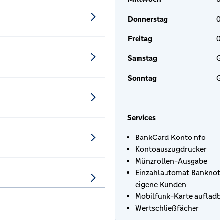
Donnerstag
0
Freitag
0
Samstag
G
Sonntag
G
Services
BankCard KontoInfo
Kontoauszugdrucker
Münzrollen-Ausgabe
Einzahlautomat Banknot
eigene Kunden
Mobilfunk-Karte auflad
Wertschließfächer