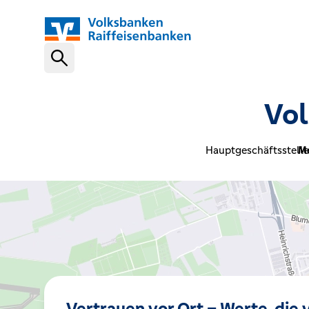
Schnelleinstiege
Vol
VR-NetKey
Hauptgeschäftsstelle
Me
OnlineBanking
VR Banking App
Karte sperren (116 116)
Vertrauen vor Ort – Werte, die