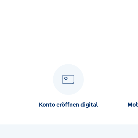
Markt 8a, 98660 Themar
Geschäftsstelle Zella-Mehlis
Hauptstr. 82, 98544 Zella-Mehlis
SB-Stelle A71-Center Zella-Mehlis
Industriestr. 4, 98544 Zella-Mehlis
SB-Stelle Arnstadt Bahnhofstraße
Bahnhofstr. 14, 99310 Arnstadt
SB-Stelle Brattendorf
Schleusinger Str. 64, 98673 Auengrund
Konto eröffnen digital
Mob
SB-Stelle Dietzhausen
Hauptstr. 268, 98529 Suhl