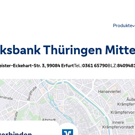
Produkte
ksbank Thüringen Mitt
:
ister-Eckehart-Str. 3,
99084
Erfurt
Tel.:
0361 65790
BLZ:
840948
 verbinden