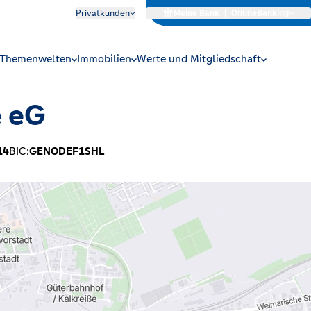
Privatkunden
Meine Bank
|
OnlineBanking
Themenwelten
Immobilien
Werte und Mitgliedschaft
e eG
14
BIC:
GENODEF1SHL