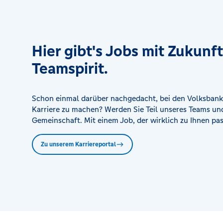
SB-Stelle Eishalle Ilmenau
Karl-Liebknecht-Str. 34, 98663 Ilmenau
Hier gibt's Jobs mit Zukunf
SB-Stelle Erfurt Domplatz
Teamspirit.
Domplatz 19, 99084 Erfurt
SB-Stelle Erfurt Magdeburger Allee
Schon einmal darüber nachgedacht, bei den Volksbank
Magdeburger Allee 51, 99086 Erfurt
Karriere zu machen? Werden Sie Teil unseres Teams und
Gemeinschaft. Mit einem Job, der wirklich zu Ihnen pas
SB-Stelle Neudietendorf
Zu unserem Karriereportal
Zinzendorfstr. 8, 99192 Neudietendorf
SB-Stelle Schönbrunn
Neustädter Str. 2, 98667 Schönbrunn