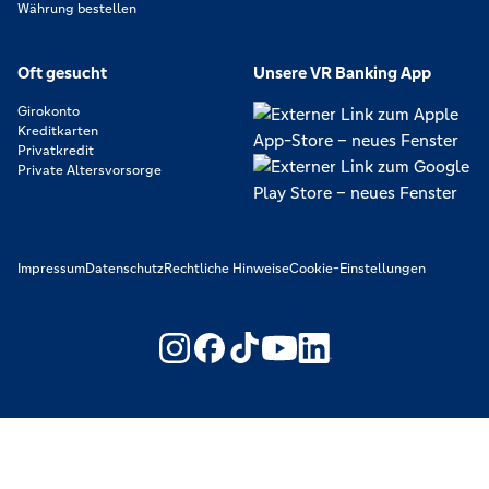
Währung bestellen
Oft gesucht
Unsere VR Banking App
Girokonto
Kreditkarten
Privatkredit
Private Altersvorsorge
Impressum
Datenschutz
Rechtliche Hinweise
Cookie-Einstellungen
https://www.youtube.com/@V
https://www.linkedin.c
Wir machen den Weg frei. Gemeinsam mit den Spezialisten der
Genossenschaftlichen FinanzGruppe Volksbanken Raiffeisenbanken.