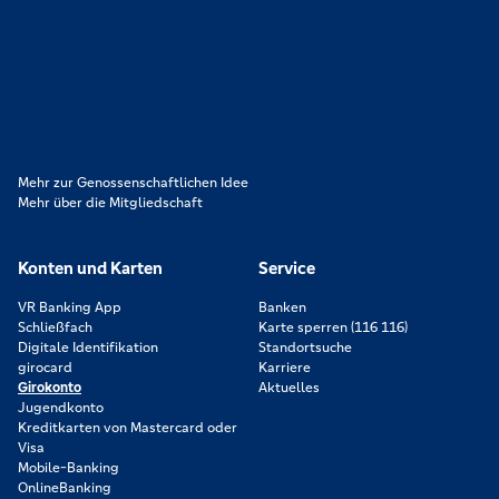
Lokal verankert, überregional vernetzt und unseren Mitgliedern
verpflichtet. Das sind die Volksbanken Raiffeisenbanken. Dabei
orientieren wir uns an genossenschaftlichen Werten wie
Partnerschaftlichkeit, Verantwortung und Transparenz. Diese Merkmale
zeichnen uns aus.
Mehr zur Genossenschaftlichen Idee
Mehr über die Mitgliedschaft
Konten und Karten
Service
VR Banking App
Banken
Schließfach
Karte sperren (116 116)
Digitale Identifikation
Standortsuche
girocard
Karriere
Girokonto
Aktuelles
Jugendkonto
Kreditkarten von Mastercard oder
Visa
Mobile-Banking
OnlineBanking