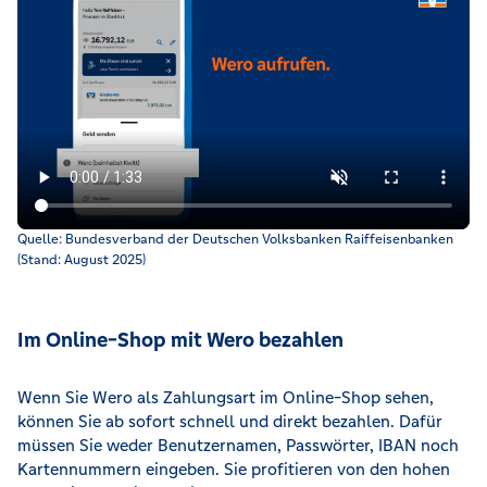
Erklärvideo, wie Sie mit Wero in der VR Banking App Geld sen
Quelle: Bundesverband der Deutschen Volksbanken Raiffeisenbanken
(Stand: August 2025)
Im Online-Shop mit Wero bezahlen
Wenn Sie Wero als Zahlungsart im Online-Shop sehen,
können Sie ab sofort schnell und direkt bezahlen. Dafür
müssen Sie weder Benutzernamen, Passwörter, IBAN noch
Kartennummern eingeben. Sie profitieren von den hohen