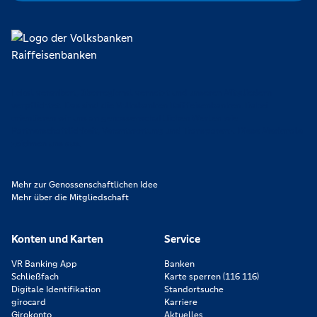
Lokal verankert, überregional vernetzt und unseren Mitgliedern
verpflichtet. Das sind die Volksbanken Raiffeisenbanken. Dabei
orientieren wir uns an genossenschaftlichen Werten wie
Partnerschaftlichkeit, Verantwortung und Transparenz. Diese Merkmale
zeichnen uns aus.
Mehr zur Genossenschaftlichen Idee
Mehr über die Mitgliedschaft
Konten und Karten
Service
VR Banking App
Banken
Schließfach
Karte sperren (116 116)
Digitale Identifikation
Standortsuche
girocard
Karriere
Girokonto
Aktuelles