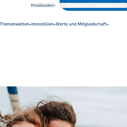
Privatkunden
Meine Bank
|
OnlineBanking
Themenwelten
Immobilien
Werte und Mitgliedschaft