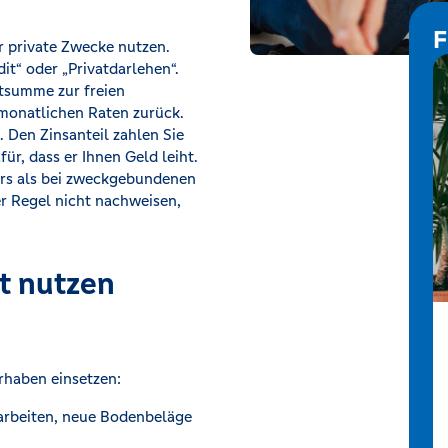
F
ür private Zwecke nutzen.
t“ oder „Privatdarlehen“.
itsumme zur freien
 monatlichen Raten zurück.
. Den Zinsanteil zahlen Sie
für, dass er Ihnen Geld leiht.
ers als bei zweckgebundenen
er Regel nicht nachweisen,
it nutzen
orhaben einsetzen:
rarbeiten, neue Bodenbeläge