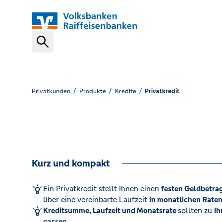
Schnelleinstiege
VR-NetKey
Privatkunden
Produkte
Kredite
Privatkredit
OnlineBanking
Kurz und kompakt
VR Banking App
Ein Privatkredit stellt Ihnen einen
festen Geldbetra
über eine vereinbarte Laufzeit
in monatlichen Rate
Karte sperren (116 116)
Kreditsumme, Laufzeit und Monatsrate
sollten zu
Ih
passen.