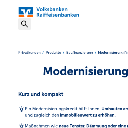
Schnelleinstiege
VR-NetKey
Privatkunden
Produkte
Baufinanzierung
Modernisierung fi
Modernisierungs
OnlineBanking
Kurz und kompakt
VR Banking App
Ein Modernisierungskredit hilft Ihnen,
Umbauten am 
und zugleich den
Immobilienwert zu erhöhen.
Karte sperren (116 116)
Maßnahmen wie
neue Fenster, Dämmung oder eine