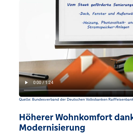
Erklärvideo mit Beratung hinsichtlich Einsparpotenzia
Quelle: Bundesverband der Deutschen Volksbanken Raiffeisenbank
Höherer Wohnkomfort dan
Modernisierung