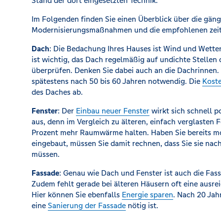
Stand der dort eingesetzten Technik.
Im Folgenden finden Sie einen Überblick über die gäng
Modernisierungsmaßnahmen und die empfohlenen zeit
Dach
: Die Bedachung Ihres Hauses ist Wind und Wetter
ist wichtig, das Dach regelmäßig auf undichte Stellen 
überprüfen. Denken Sie dabei auch an die Dachrinnen.
spätestens nach 50 bis 60 Jahren notwendig. Die
Kost
des Daches ab.
Fenster
: Der
Einbau neuer Fenster
wirkt sich schnell po
aus, denn im Vergleich zu älteren, einfach verglasten 
Prozent mehr Raumwärme halten. Haben Sie bereits m
eingebaut, müssen Sie damit rechnen, dass Sie sie nac
müssen.
Fassade
: Genau wie Dach und Fenster ist auch die Fas
Zudem fehlt gerade bei älteren Häusern oft eine au
Hier können Sie ebenfalls
Energie sparen
. Nach 20 Jah
eine
Sanierung der Fassade
nötig ist.