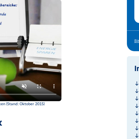
Bi
I
le und Möglichkeiten einer Energieoptimierung
en (Stand: Oktober 2015)
k