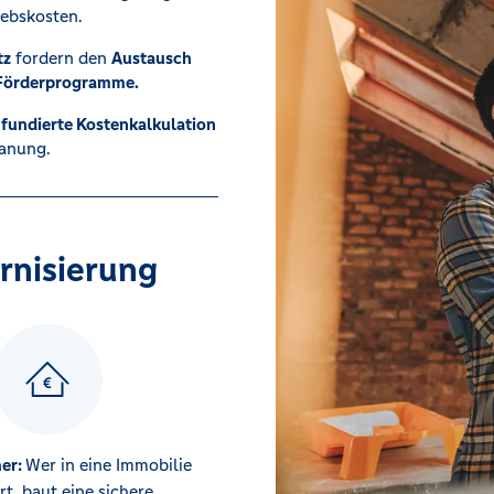
iebskosten.
tz
fordern den
Austausch
örderprogramme.
e
fundierte Kostenkalkulation
lanung.
rnisierung
her:
Wer in eine Immobilie
rt, baut eine sichere