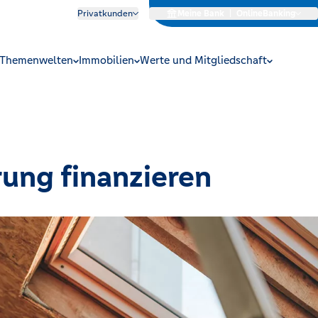
Privatkunden
Meine Bank
|
OnlineBanking
Themenwelten
Immobilien
Werte und Mitgliedschaft
rung finanzieren