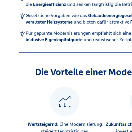
die
Energieeffizienz
und senken langfristig die Betr
Kreditrechner
Gesetzliche Vorgaben wie das
Gebäudeenergiegese
veralteter Heizsysteme
und bieten dafür attraktive
F
Für geplante Modernisierungen empfiehlt sich ein
Immobilien
inklusive Eigenkapitalquote
und realistischer Zeitp
Die Vorteile einer Mode
Wertsteigernd:
Eine Modernisierung
Zukunftssic
steigert langfristig den
investie