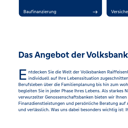
Baufinanzierung
Versich
Das Angebot der Volksbank
E
ntdecken Sie die Welt der Volksbanken Raiffeise
bei uns sind Sie nicht nur Kundin oder Kunde. Sie si
individuell auf Ihre Lebenssituation zugeschnitten
Mitglied unserer Genossenschaftsbank haben Sie zude
Berufsleben über die Familienplanung bis hin zum woh
gestalten aktiv mit. Dieses Miteinander ist die Basis f
begleiten Sie in jeder Phase Ihres Lebens. Als starkes 
gegenseitiges Vertrauen, echte Nähe und ein
verwurzelter Genossenschaftsbanken bieten wir Ihne
Partnerschaft. Entdecken Sie jetzt, wie persönliche Finanzbe
Finanzdienstleistungen und persönliche Beratung auf
und verlässlich. Was uns dabei besonders wichtig ist: