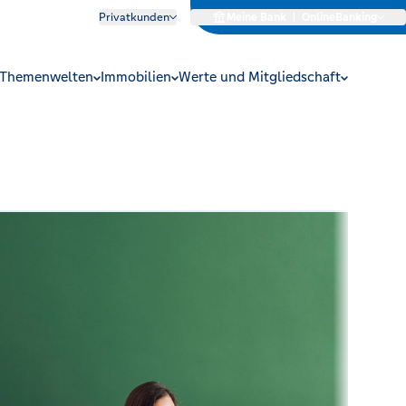
Privatkunden
Meine Bank
|
OnlineBanking
Themenwelten
Immobilien
Werte und Mitgliedschaft