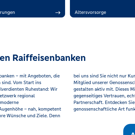
erungen
Altersvorsorge
en Raiffeisenbanken
nbanken – mit Angeboten, die
nd Teil einer Gemeinschaft. Als
 sind. Vom Start ins
m Mitspracherecht und
lverdienten Ruhestand: Wir
ür das, was uns auszeichnet:
Netzwerk regional
e verlässliche
n moderne
ratung auf
 Augenhöhe – nah, kompetent
genossenschaftliche Art funk
 Ihre Wünsche und Ziele. Denn