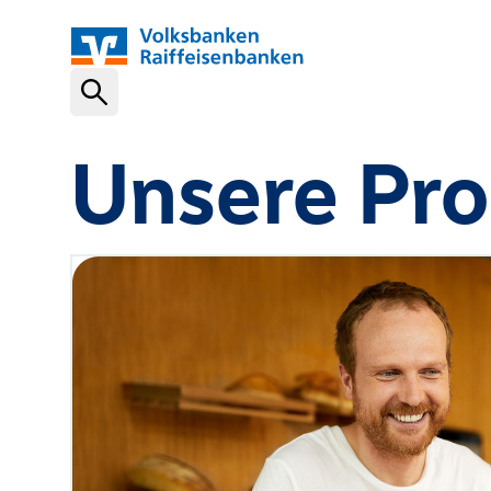
Schnelleinstiege
Unsere Pr
VR-NetKey
OnlineBanking
VR Banking App
Karte sperren (116 116)