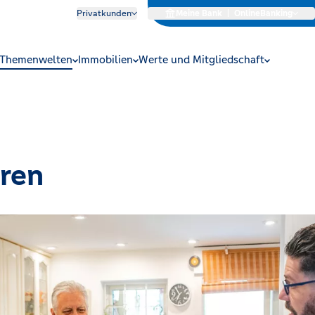
Privatkunden
Meine Bank
|
OnlineBanking
Themenwelten
Immobilien
Werte und Mitgliedschaft
aren