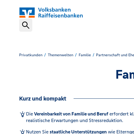
Schnelleinstiege
VR-NetKey
Privatkunden
Themenwelten
Familie
Partnerschaft und Eh
Fam
OnlineBanking
Kurz und kompakt
VR Banking App
Die
Vereinbarkeit von Familie und Beruf
erfordert kl
realistische Erwartungen und Stressreduktion.
Karte sperren (116 116)
Nutzen Sie
staatliche Unterstützungen
wie Elternge