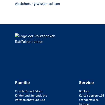
Absicherung wissen sollten
Lokal verankert, überregional vernetzt und unseren Mitgliedern ve
Raiffeisenbanken. Dabei orientieren wir uns an genossenschaftlich
Verantwortung und Transparenz. Diese Merkmale zeichnen uns aus
Familie
Service
Erbschaft und Erben
Banken
Kinder und Jugendliche
Karte sperren (116 
Partnerschaft und Ehe
Standortsuche
Karriere