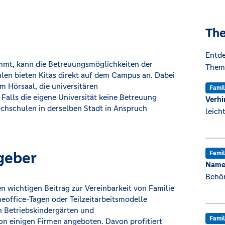
The
Entde
mt, kann die Betreuungsmöglichkeiten der
Theme
len bieten Kitas direkt auf dem Campus an. Dabei
m Hörsaal, die universitären
Famil
Falls die eigene Universität keine Betreuung
Verhi
chschulen in derselben Stadt in Anspruch
leicht
geber
Famil
Namen
Behö
en wichtigen Beitrag zur Vereinbarkeit von Familie
meoffice-Tagen oder Teilzeitarbeitsmodelle
h Betriebskindergärten und
Famil
n einigen Firmen angeboten. Davon profitiert