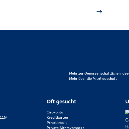
rpflichtet. Das sind die Volksbanken
Mehr zur Genossenschaftlichen Idee
en Werten wie Partnerschaftlichkeit,
Mehr über die Mitgliedschaft
.
Oft gesucht
U
Girokonto
116)
Kreditkarten
Privatkredit
Private Altersvorsorge