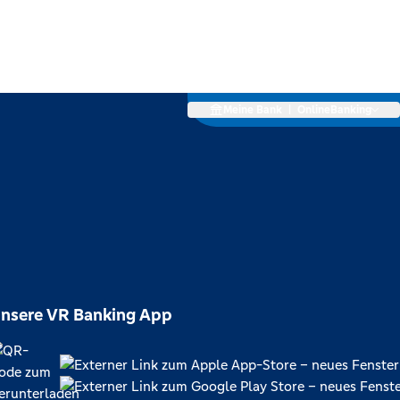
Meine Bank
|
OnlineBanking
nsere VR Banking App