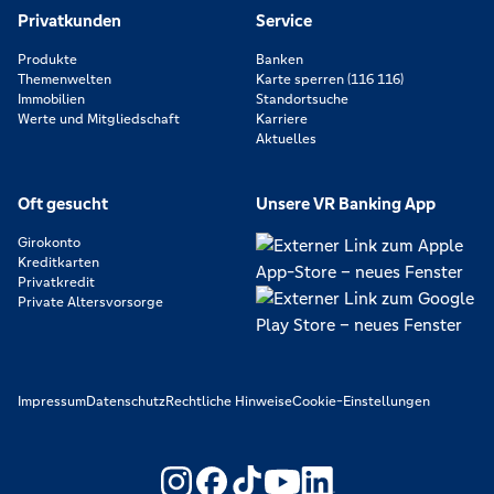
Privatkunden
Service
Produkte
Banken
Themenwelten
Karte sperren (116 116)
Immobilien
Standortsuche
Werte und Mitgliedschaft
Karriere
Aktuelles
Oft gesucht
Unsere VR Banking App
Girokonto
Kreditkarten
Privatkredit
Private Altersvorsorge
Impressum
Datenschutz
Rechtliche Hinweise
Cookie-Einstellungen
https://www.youtube.com/@V
https://www.linkedin.c