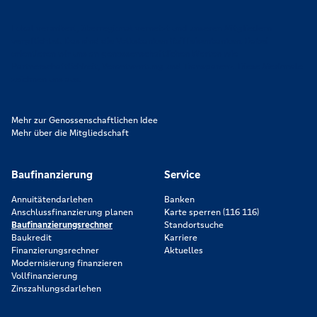
Lokal verankert, überregional vernetzt und unseren Mitgliedern
verpflichtet. Das sind die Volksbanken Raiffeisenbanken. Dabei
orientieren wir uns an genossenschaftlichen Werten wie
Partnerschaftlichkeit, Verantwortung und Transparenz. Diese Merkmale
zeichnen uns aus.
Mehr zur Genossenschaftlichen Idee
Mehr über die Mitgliedschaft
Baufinanzierung
Service
Annuitätendarlehen
Banken
Anschlussfinanzierung planen
Karte sperren (116 116)
Baufinanzierungsrechner
Standortsuche
Baukredit
Karriere
Finanzierungsrechner
Aktuelles
Modernisierung finanzieren
Vollfinanzierung
Zinszahlungsdarlehen