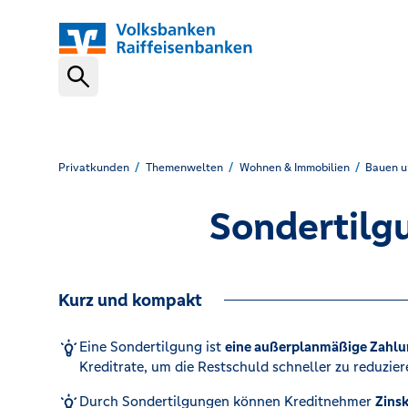
Schnelleinstiege
VR-NetKey
Privatkunden
Themenwelten
Wohnen & Immobilien
Bauen u
Sondertilgu
OnlineBanking
Kurz und kompakt
VR Banking App
Eine Sondertilgung ist
eine außerplanmäßige Zahl
Kreditrate, um die Restschuld schneller zu reduziere
Karte sperren (116 116)
Durch Sondertilgungen können Kreditnehmer
Zins