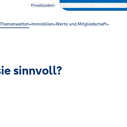
Privatkunden
Meine Bank
|
OnlineBanking
Themenwelten
Immobilien
Werte und Mitgliedschaft
ie sinnvoll?