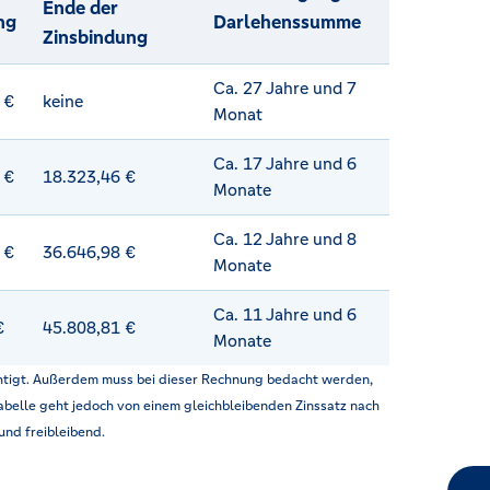
Ende der
ng
Darlehenssumme
Zinsbindung
Ca. 27 Jahre und 7
 €
keine
Monat
Ca. 17 Jahre und 6
 €
18.323,46 €
Monate
Ca. 12 Jahre und 8
 €
36.646,98 €
Monate
Ca. 11 Jahre und 6
€
45.808,81 €
Monate
htigt. Außerdem muss bei dieser Rechnung bedacht werden,
Tabelle geht jedoch von einem gleichbleibenden Zinssatz nach
und freibleibend.