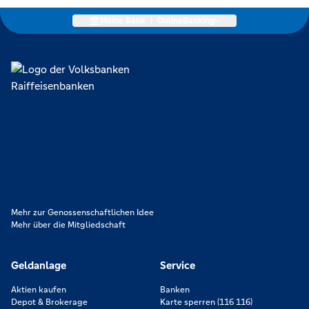
Meine Bank
|
OnlineBanking
Lokal verankert, überregional vernetzt und unseren Mitgliedern
verpflichtet. Das sind die Volksbanken Raiffeisenbanken. Dabei
orientieren wir uns an genossenschaftlichen Werten wie
Partnerschaftlichkeit, Verantwortung und Transparenz. Diese Merkmale
zeichnen uns aus.
Mehr zur Genossenschaftlichen Idee
Mehr über die Mitgliedschaft
Geldanlage
Service
Aktien kaufen
Banken
Depot & Brokerage
Karte sperren (116 116)