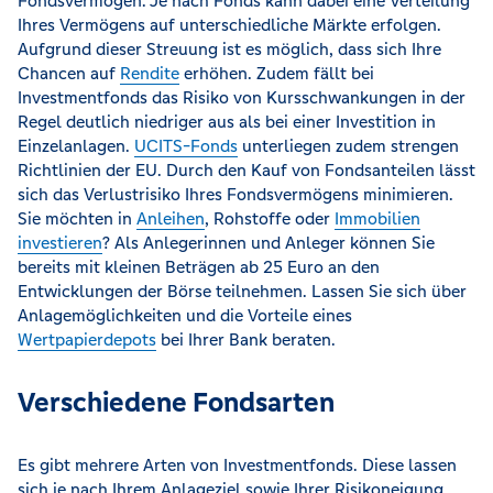
Fondsvermögen. Je nach Fonds kann dabei eine Verteilung
Ihres Vermögens auf unterschiedliche Märkte erfolgen.
Aufgrund dieser Streuung ist es möglich, dass sich Ihre
Chancen auf
Rendite
erhöhen. Zudem fällt bei
Investmentfonds das Risiko von Kursschwankungen in der
Regel deutlich niedriger aus als bei einer Investition in
Einzelanlagen.
UCITS-Fonds
unterliegen zudem strengen
Richtlinien der EU. Durch den Kauf von Fondsanteilen lässt
sich das Verlustrisiko Ihres Fondsvermögens minimieren.
Sie möchten in
Anleihen
, Rohstoffe oder
Immobilien
investieren
? Als Anlegerinnen und Anleger können Sie
bereits mit kleinen Beträgen ab 25 Euro an den
Entwicklungen der Börse teilnehmen. Lassen Sie sich über
Anlagemöglichkeiten und die Vorteile eines
Wertpapierdepots
bei Ihrer Bank beraten.
Verschiedene Fondsarten
Es gibt mehrere Arten von Investmentfonds. Diese lassen
sich je nach Ihrem Anlageziel sowie Ihrer Risikoneigung