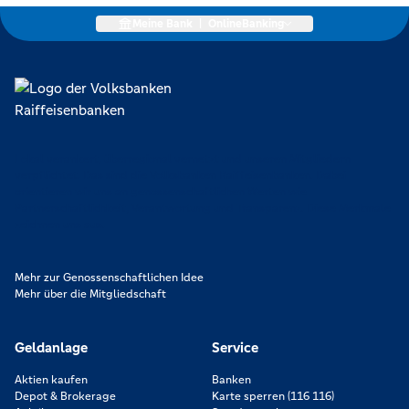
Meine Bank
|
OnlineBanking
Lokal verankert, überregional vernetzt und unseren Mitgliedern
verpflichtet. Das sind die Volksbanken Raiffeisenbanken. Dabei
orientieren wir uns an genossenschaftlichen Werten wie
Partnerschaftlichkeit, Verantwortung und Transparenz. Diese Merkmale
zeichnen uns aus.
Mehr zur Genossenschaftlichen Idee
Mehr über die Mitgliedschaft
Geldanlage
Service
Aktien kaufen
Banken
Depot & Brokerage
Karte sperren (116 116)