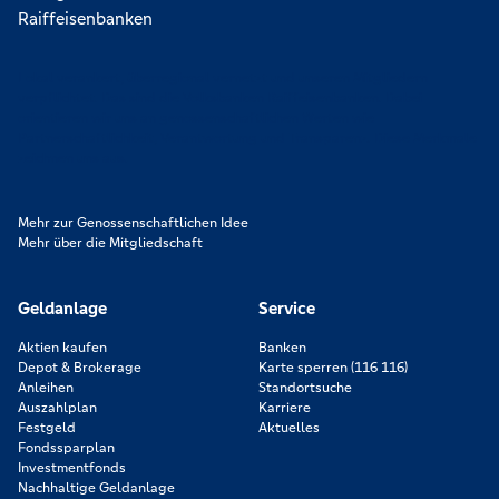
Lokal verankert, überregional vernetzt und unseren Mitgliedern
verpflichtet. Das sind die Volksbanken Raiffeisenbanken. Dabei
orientieren wir uns an genossenschaftlichen Werten wie
Partnerschaftlichkeit, Verantwortung und Transparenz. Diese Merkmale
zeichnen uns aus.
Mehr zur Genossenschaftlichen Idee
Mehr über die Mitgliedschaft
Geldanlage
Service
Aktien kaufen
Banken
Depot & Brokerage
Karte sperren (116 116)
Anleihen
Standortsuche
Auszahlplan
Karriere
Festgeld
Aktuelles
Fondssparplan
Investmentfonds
Nachhaltige Geldanlage