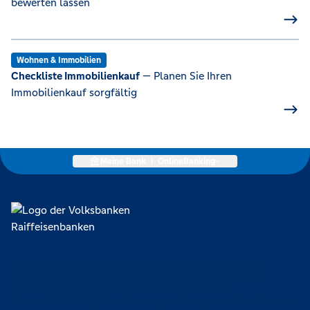
bewerten lassen
Wohnen & Immobilien
Checkliste Immobilienkauf
— Planen Sie Ihren
Immobilienkauf sorgfältig
Meine Bank
|
OnlineBanking
Lokal verankert, überregional vernetzt und unseren Mitgliedern
verpflichtet. Das sind die Volksbanken Raiffeisenbanken. Dabei
orientieren wir uns an genossenschaftlichen Werten wie
Partnerschaftlichkeit, Verantwortung und Transparenz. Diese Merkmale