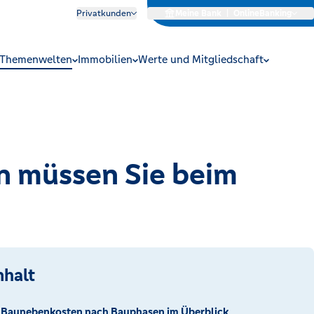
Privatkunden
Meine Bank
|
OnlineBanking
Themenwelten
Immobilien
Werte und Mitgliedschaft
n müssen Sie beim
nhalt
Baunebenkosten nach Bauphasen im Überblick