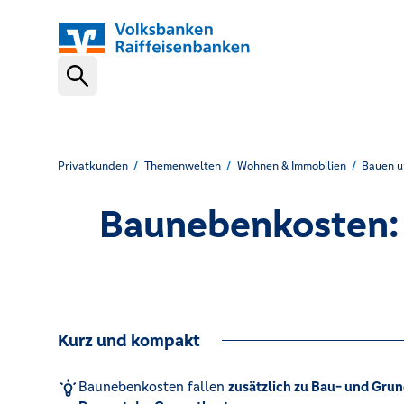
Schnelleinstiege
VR-NetKey
Privatkunden
Themenwelten
Wohnen & Immobilien
Bauen u
Baunebenkosten: 
OnlineBanking
VR Banking App
Kurz und kompakt
Karte sperren (116 116)
Baunebenkosten fallen
zusätzlich zu Bau- und Gru