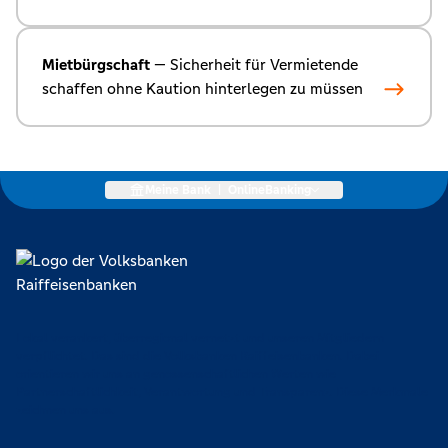
Mietbürgschaft
— Sicherheit für Vermietende
schaffen ohne Kaution hinterlegen zu müssen
Meine Bank
|
OnlineBanking
Lokal verankert, überregional vernetzt und unseren Mitgliedern
verpflichtet. Das sind die Volksbanken Raiffeisenbanken. Dabei
orientieren wir uns an genossenschaftlichen Werten wie
Partnerschaftlichkeit, Verantwortung und Transparenz. Diese Merkmale
zeichnen uns aus.