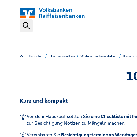
Schnelleinstiege
VR-NetKey
Privatkunden
Themenwelten
Wohnen & Immobilien
Bauen u
1
OnlineBanking
Kurz und kompakt
VR Banking App
Vor dem Hauskauf sollten Sie
eine Checkliste mit Ih
zur Besichtigung Notizen zu Mängeln machen.
Karte sperren (116 116)
Vereinbaren Sie
Besichtigungstermine an Werktagen