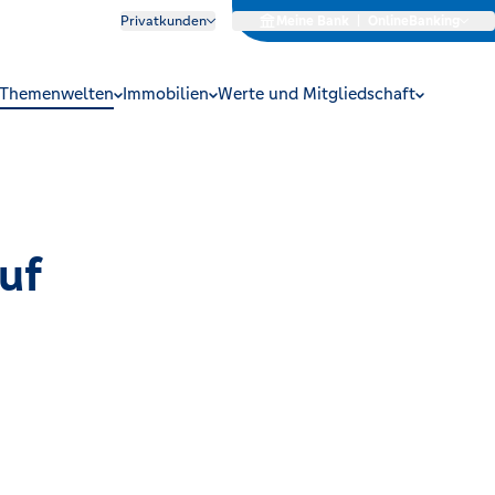
Privatkunden
Meine Bank
|
OnlineBanking
Themenwelten
Immobilien
Werte und Mitgliedschaft
uf