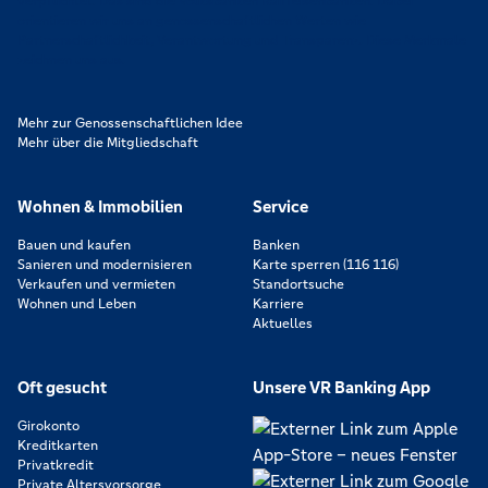
verpflichtet. Das sind die Volksbanken Raiffeisenbanken. Dabei
orientieren wir uns an genossenschaftlichen Werten wie
Partnerschaftlichkeit, Verantwortung und Transparenz. Diese Merkmale
zeichnen uns aus.
Mehr zur Genossenschaftlichen Idee
Mehr über die Mitgliedschaft
Wohnen & Immobilien
Service
Bauen und kaufen
Banken
Sanieren und modernisieren
Karte sperren (116 116)
Verkaufen und vermieten
Standortsuche
Wohnen und Leben
Karriere
Aktuelles
Oft gesucht
Unsere VR Banking App
Girokonto
Kreditkarten
Privatkredit
Private Altersvorsorge