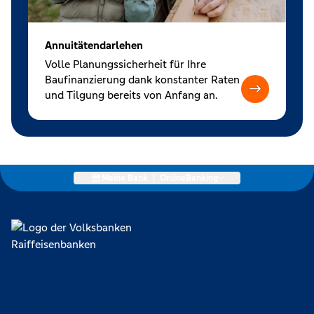
Annuitätendarlehen
Volle Planungssicherheit für Ihre
Baufinanzierung dank konstanter Raten
und Tilgung bereits von Anfang an.
Meine Bank
|
OnlineBanking
Lokal verankert, überregional vernetzt und unseren Mitgliedern
verpflichtet. Das sind die Volksbanken Raiffeisenbanken. Dabei
orientieren wir uns an genossenschaftlichen Werten wie