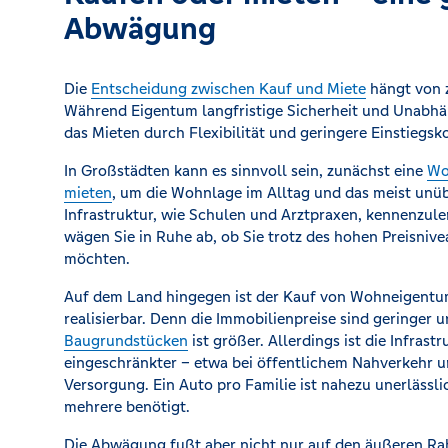
Abwägung
Die
Entscheidung zwischen Kauf und Miete
hängt von z
Während Eigentum langfristige Sicherheit und Unabhän
das Mieten durch Flexibilität und geringere Einstiegsk
In Großstädten kann es sinnvoll sein, zunächst eine
Wo
mieten
, um die Wohnlage im Alltag und das meist unü
Infrastruktur, wie Schulen und Arztpraxen, kennenzule
wägen Sie in Ruhe ab, ob Sie trotz des hohen Preisniv
möchten.
Auf dem Land hingegen ist der Kauf von Wohneigentum
realisierbar. Denn die Immobilienpreise sind geringer 
Baugrundstücken
ist größer. Allerdings ist die Infras
eingeschränkter – etwa bei öffentlichem Nahverkehr u
Versorgung. Ein Auto pro Familie ist nahezu unerlässl
mehrere benötigt.
Die Abwägung fußt aber nicht nur auf den äußeren 