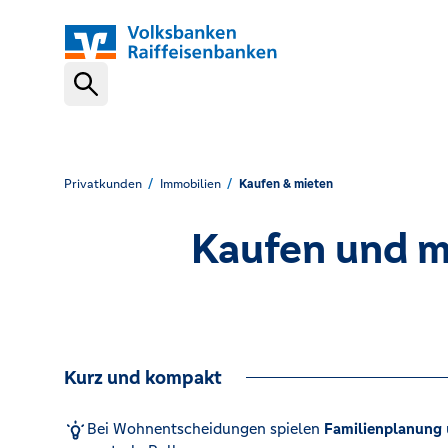
Schnelleinstiege
VR-NetKey
Privatkunden
Immobilien
Kaufen & mieten
Kaufen und mi
OnlineBanking
VR Banking App
Kurz und kompakt
Karte sperren (116 116)
Bei Wohnentscheidungen spielen
Familienplanung