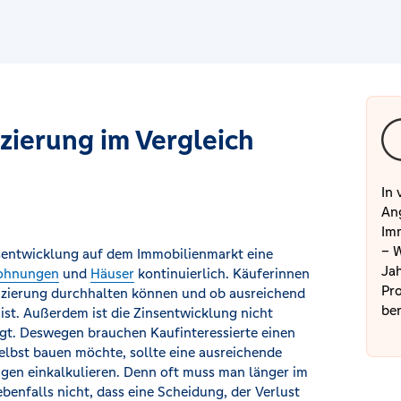
zierung im Vergleich
In 
Ang
Imm
– W
isentwicklung auf dem Immobilienmarkt eine
Jah
hnungen
und
Häuser
kontinuierlich. Käuferinnen
Pro
nanzierung durchhalten können und ob ausreichend
ber
ist. Außerdem ist die Zinsentwicklung nicht
ngt. Deswegen brauchen Kaufinteressierte einen
selbst bauen möchte, sollte eine ausreichende
en einkalkulieren. Denn oft muss man länger im
benfalls nicht, dass eine Scheidung, der Verlust