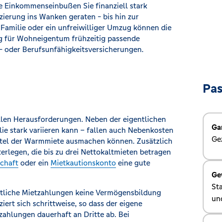
e Einkommenseinbußen Sie finanziell stark
zierung ins Wanken geraten - bis hin zur
Familie oder ein unfreiwilliger Umzug können die
ung für Wohneigentum frühzeitig passende
- oder Berufsunfähigkeitsversicherungen.
Pa
llen Herausforderungen. Neben der eigentlichen
Ga
ie stark variieren kann – fallen auch Nebenkosten
Gez
ittel der Warmmiete ausmachen können. Zusätzlich
terlegen, die bis zu drei Nettokaltmieten betragen
chaft
oder ein
Mietkautionskonto
eine gute
Ge
St
natliche Mietzahlungen keine Vermögensbildung
un
iert sich schrittweise, so dass der eigene
zahlungen dauerhaft an Dritte ab. Bei