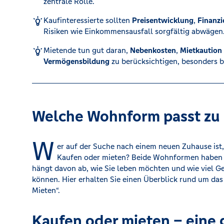
zentrale Rolle.
Kaufinteressierte sollten
Preisentwicklung
,
Finanz
Kreditrechner
Risiken wie Einkommensausfall sorgfältig abwägen
Mietende tun gut daran,
Nebenkosten
,
Mietkaution
Vermögensbildung
zu berücksichtigen, besonders b
Immobilien
Welche Wohnform passt zu 
W
er auf der Suche nach einem neuen Zuhause ist, 
Kaufen oder mieten? Beide Wohnformen haben i
hängt davon ab, wie Sie leben möchten und wie viel Gel
können. Hier erhalten Sie einen Überblick rund um da
Mieten“.
Kaufen oder mieten – eine