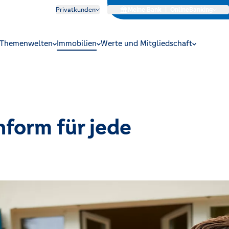
Privatkunden
Meine Bank
|
OnlineBanking
Themenwelten
Immobilien
Werte und Mitgliedschaft
nform für jede