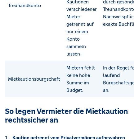
Kautionen
durch gesonder
Treuhandkonto
verschiedener
Treuhandkontove
Mieter
Nachweispflicht
getrennt auf
exakte Buchfüh
nur einem
Konto
sammeln
lassen
Mietern fehlt
In der Regel fall
keine hohe
laufend
Mietkautionsbürgschaft
Summe im
Bürgschaftsgeb
Budget.
an.
So legen Vermieter die Mietkaution
rechtssicher an
Kaution getrennt vom Privatvermögen aufbewahren