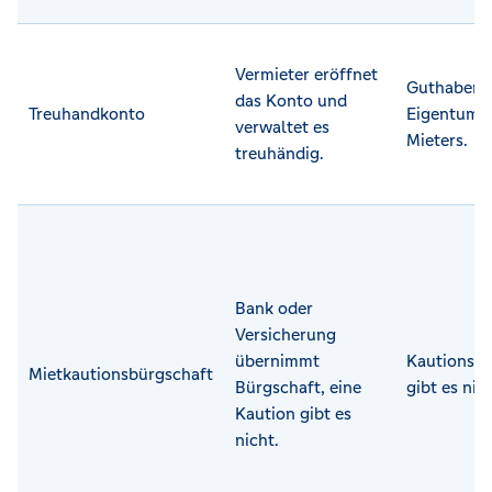
Vermieter eröffnet
Guthaben b
das Konto und
Treuhandkonto
Eigentum 
verwaltet es
Mieters.
treuhändig.
Bank oder
Versicherung
übernimmt
Kautionsg
Mietkautionsbürgschaft
Bürgschaft, eine
gibt es nich
Kaution gibt es
nicht.