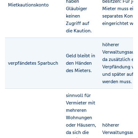
haben
besitzen: Für je
Mietkautionskonto
Gläubiger
Mieter muss ein
keinen
separates Konto
Zugriff auf
eingerichtet wer
die Kaution.
höherer
Verwaltungsauf
Geld bleibt in
da zusätzlich ei
verpfändetes Sparbuch
den Händen
Verpfändung ver
des Mieters.
und später auf
werden muss.
sinnvoll für
Vermieter mit
mehreren
Wohnungen
oder Häusern,
höherer
da sich die
Verwaltungsauf