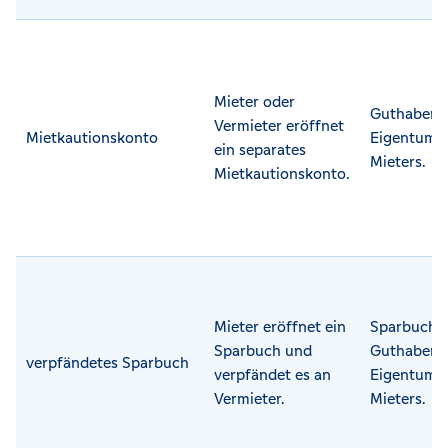
Mieter oder
Guthaben b
Vermieter eröffnet
Mietkautionskonto
Eigentum 
ein separates
Mieters.
Mietkautionskonto.
Mieter eröffnet ein
Sparbuch 
Sparbuch und
Guthaben 
verpfändetes Sparbuch
verpfändet es an
Eigentum 
Vermieter.
Mieters.