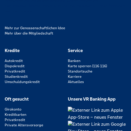
orientieren wir uns an genossenschaftlichen Werten wie
Partnerschaftlichkeit, Verantwortung und Transparenz. Diese Merkmale
zeichnen uns aus.
Mehr zur Genossenschaftlichen Idee
Mehr über die Mitgliedschaft
Kredite
Service
Autokredit
Banken
Dispokredit
Karte sperren (116 116)
Privatkredit
Standortsuche
Studienkredit
Karriere
Umschuldungskredit
Aktuelles
Oft gesucht
Unsere VR Banking App
Girokonto
Kreditkarten
Privatkredit
Private Altersvorsorge