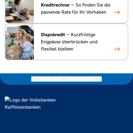
Kreditrechner
— So finden Sie die
passende Rate für Ihr Vorhaben
Dispokredit
— Kurzfristige
Engpässe überbrücken und
flexibel bleiben
Meine Bank
|
OnlineBanking
Lokal verankert, überregional vernetzt und unseren Mitgliedern
verpflichtet. Das sind die Volksbanken Raiffeisenbanken. Dabei