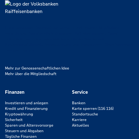
Lokal verankert, überregional vernetzt und unseren Mitgliedern
verpflichtet. Das sind die Volksbanken Raiffeisenbanken. Dabei
orientieren wir uns an genossenschaftlichen Werten wie
Partnerschaftlichkeit, Verantwortung und Transparenz. Diese Merkmale
zeichnen uns aus.
Mehr zur Genossenschaftlichen Idee
Mehr über die Mitgliedschaft
Finanzen
Service
Investieren und anlegen
Banken
Kredit und Finanzierung
Karte sperren (116 116)
Kryptowährung
Standortsuche
Sicherheit
Karriere
Sparen und Altersvorsorge
Aktuelles
Steuern und Abgaben
Tägliche Finanzen