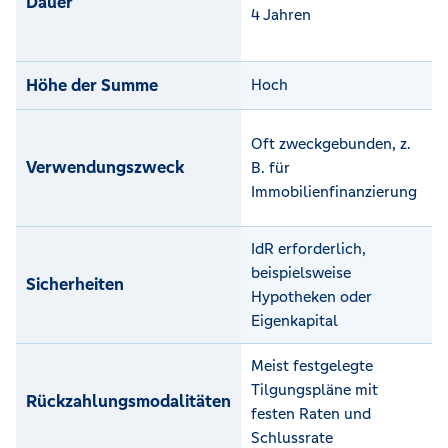
Dauer
4 Jahren
m
z
Höhe der Summe
Hoch
N
H
Oft zweckgebunden, z.
K
Verwendungszweck
B. für
w
Immobilienfinanzierung
E
IdR erforderlich,
O
beispielsweise
n
Sicherheiten
Hypotheken oder
S
Eigenkapital
e
Meist festgelegte
F
Tilgungspläne mit
v
Rückzahlungsmodalitäten
festen Raten und
Z
Schlussrate
m