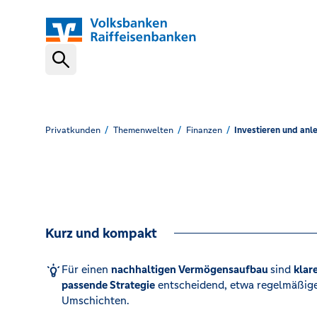
Schnelleinstiege
VR-NetKey
Privatkunden
Themenwelten
Finanzen
Investieren und anl
OnlineBanking
Kurz und kompakt
VR Banking App
Für einen
nachhaltigen Vermögensaufbau
sind
klar
passende Strategie
entscheidend, etwa regelmäßige
Karte sperren (116 116)
Umschichten.