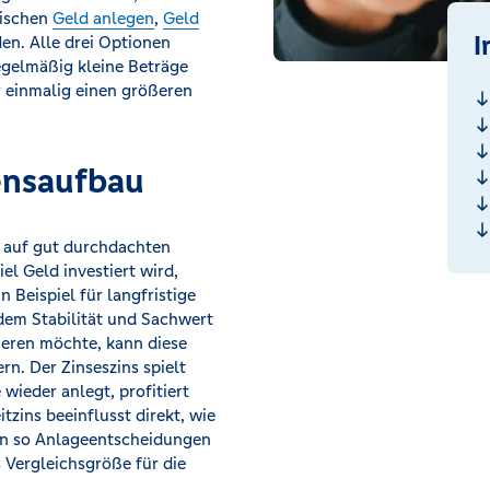
wischen
Geld anlegen
,
Geld
I
en. Alle drei Optionen
regelmäßig kleine Beträge
er einmalig einen größeren
ensaufbau
l auf gut durchdachten
iel Geld investiert wird,
 Beispiel für langfristige
dem Stabilität und Sachwert
ieren möchte, kann diese
rn. Der Zinseszins spielt
wieder anlegt, profitiert
zins beeinflusst direkt, wie
ann so Anlageentscheidungen
 Vergleichsgröße für die