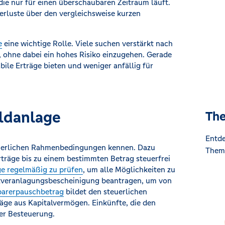
 die nur für einen überschaubaren Zeitraum läuft.
Verluste über den vergleichsweise kurzen
e
eine wichtige Rolle. Viele suchen verstärkt nach
n, ohne dabei ein hohes Risiko einzugehen. Gerade
ile Erträge bieten und weniger anfällig für
eldanlage
The
Entde
steuerlichen Rahmenbedingungen kennen. Dazu
Theme
rträge bis zu einem bestimmten Betrag steuerfrei
ge regelmäßig zu prüfen
, um alle Möglichkeiten zu
chtveranlagungsbescheinigung beantragen, um von
parerpauschbetrag
bildet den steuerlichen
räge aus Kapitalvermögen. Einkünfte, die den
der Besteuerung.