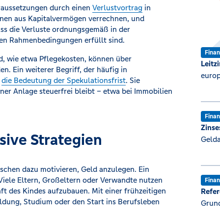
oraussetzungen durch einen
Verlustvortrag
in
nnen aus Kapitalvermögen verrechnen, und
dass die Verluste ordnungsgemäß in der
en Rahmenbedingungen erfüllt sind.
Fina
d, wie etwa Pflegekosten, können über
Leitz
. Ein weiterer Begriff, der häufig in
europ
t
die Bedeutung der Spekulationsfrist
. Sie
ner Anlage steuerfrei bleibt – etwa bei Immobilien
Fina
Zinse
sive Strategien
Geld
nschen dazu motivieren, Geld anzulegen. Ein
 Viele Eltern, Großeltern oder Verwandte nutzen
Fina
nft des Kindes aufzubauen. Mit einer frühzeitigen
Refer
ldung, Studium oder den Start ins Berufsleben
Grund