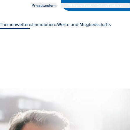
Privatkunden
Meine Bank
|
OnlineBanking
Themenwelten
Immobilien
Werte und Mitgliedschaft