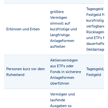
Tagesgeld u
größere
Festgeld für
Vermögen
kurzfristig
sinnvoll auf
verfügbare
Erbinnen und Erben
kurzfristige und
Rücklagen; A
langfristige
und ETFs für
Anlageformen
dauerhafte
aufteilen
Geldanlage
Aktienvermögen
aus ETFs oder
Personen kurz vor dem
Tagesgeld,
Fonds in sicherere
Ruhestand
Festgeld
Anlageformen
überführen
Vermögen und
laufende
Ausgaben so