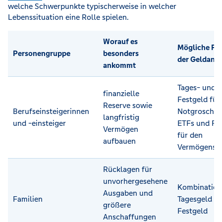
welche Schwerpunkte typischerweise in welcher
Lebenssituation eine Rolle spielen.
Worauf es
Mögliche Fo
Personengruppe
besonders
der Geldanl
ankommt
Tages- und
finanzielle
Festgeld für
Reserve sowie
Berufseinsteigerinnen
Notgroschen
langfristig
und -einsteiger
ETFs und Fo
Vermögen
für den
aufbauen
Vermögensa
Rücklagen für
unvorhergesehene
Kombination
Ausgaben und
Familien
Tagesgeld u
größere
Festgeld
Anschaffungen