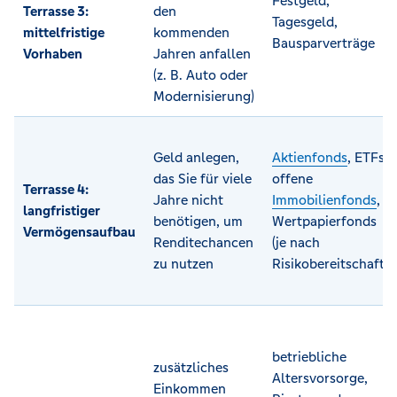
Festgeld,
Terrasse 3:
den
Tagesgeld,
mittelfristige
kommenden
Bausparverträge
Vorhaben
Jahren anfallen
(z. B. Auto oder
Modernisierung)
Geld anlegen,
Aktienfonds
, ETFs,
das Sie für viele
offene
Terrasse 4:
Jahre nicht
Immobilienfonds
,
langfristiger
benötigen, um
Wertpapierfonds
Vermögensaufbau
Renditechancen
(je nach
zu nutzen
Risikobereitschaft)
betriebliche
zusätzliches
Altersvorsorge,
Einkommen