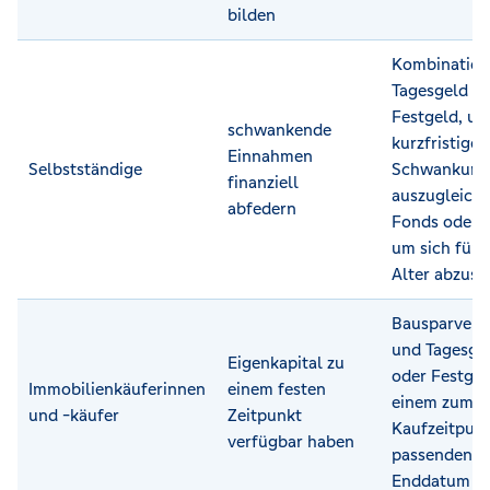
bilden
Kombination
Tagesgeld o
Festgeld, u
schwankende
kurzfristige
Einnahmen
Selbstständige
Schwankung
finanziell
auszugleiche
abfedern
Fonds oder 
um sich für 
Alter abzusi
Bausparvert
und Tagesge
Eigenkapital zu
oder Festgel
Immobilienkäuferinnen
einem festen
einem zum
und -käufer
Zeitpunkt
Kaufzeitpun
verfügbar haben
passenden
Enddatum