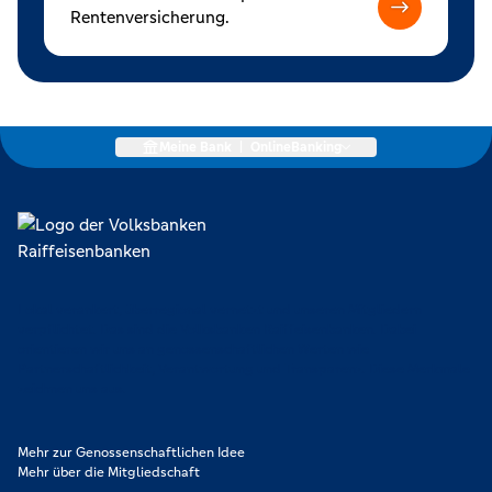
Rentenversicherung.
Meine Bank
|
OnlineBanking
Lokal verankert, überregional vernetzt und unseren Mitgliedern
verpflichtet. Das sind die Volksbanken Raiffeisenbanken. Dabei
orientieren wir uns an genossenschaftlichen Werten wie
Partnerschaftlichkeit, Verantwortung und Transparenz. Diese Merkmale
zeichnen uns aus.
Mehr zur Genossenschaftlichen Idee
Mehr über die Mitgliedschaft