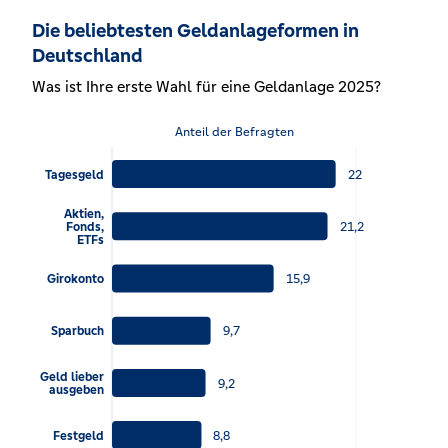
Die beliebtesten Geldanlageformen in
Deutschland
Was ist Ihre erste Wahl für eine Geldanlage 2025?
Anteil der Befragten
22
Tagesgeld
Aktien,
21,2
Fonds,
ETFs
15,9
Girokonto
9,7
Sparbuch
Geld lieber
9,2
ausgeben
8,8
Festgeld