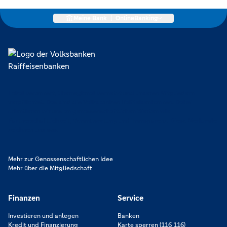
Meine Bank
|
OnlineBanking
Lokal verankert, überregional vernetzt und unseren Mitgliedern
verpflichtet. Das sind die Volksbanken Raiffeisenbanken. Dabei
orientieren wir uns an genossenschaftlichen Werten wie
Partnerschaftlichkeit, Verantwortung und Transparenz. Diese Merkmale
zeichnen uns aus.
Mehr zur Genossenschaftlichen Idee
Mehr über die Mitgliedschaft
Finanzen
Service
Investieren und anlegen
Banken
Kredit und Finanzierung
Karte sperren (116 116)