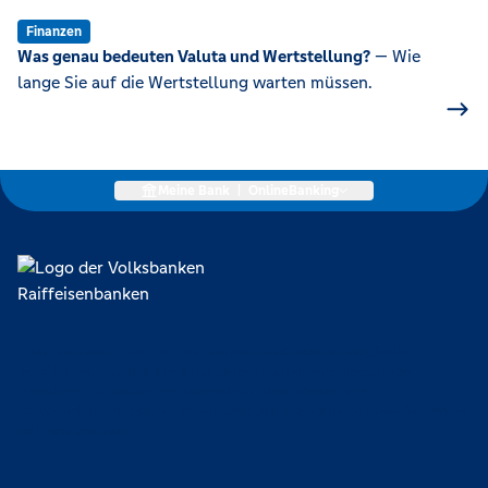
Finanzen
Was genau bedeuten Valuta und Wertstellung?
— Wie
lange Sie auf die Wertstellung warten müssen.
Meine Bank
|
OnlineBanking
Lokal verankert, überregional vernetzt und unseren Mitgliedern
verpflichtet. Das sind die Volksbanken Raiffeisenbanken. Dabei
orientieren wir uns an genossenschaftlichen Werten wie
Partnerschaftlichkeit, Verantwortung und Transparenz. Diese Merkmale
zeichnen uns aus.