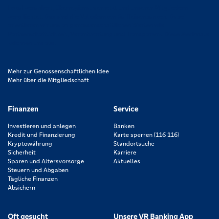
Lokal verankert, überregional vernetzt und unseren Mitgliedern
verpflichtet. Das sind die Volksbanken Raiffeisenbanken. Dabei
orientieren wir uns an genossenschaftlichen Werten wie
Partnerschaftlichkeit, Verantwortung und Transparenz. Diese Merkmale
zeichnen uns aus.
Mehr zur Genossenschaftlichen Idee
Mehr über die Mitgliedschaft
Finanzen
Service
Investieren und anlegen
Banken
Kredit und Finanzierung
Karte sperren (116 116)
Kryptowährung
Standortsuche
Sicherheit
Karriere
Sparen und Altersvorsorge
Aktuelles
Steuern und Abgaben
Tägliche Finanzen
Absichern
Oft gesucht
Unsere VR Banking App