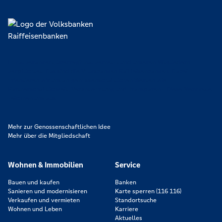
Lokal verankert, überregional vernetzt und unseren Mitgliedern
verpflichtet. Das sind die Volksbanken Raiffeisenbanken. Dabei
orientieren wir uns an genossenschaftlichen Werten wie
Partnerschaftlichkeit, Verantwortung und Transparenz. Diese Merkmale
zeichnen uns aus.
Mehr zur Genossenschaftlichen Idee
Mehr über die Mitgliedschaft
Wohnen & Immobilien
Service
Bauen und kaufen
Banken
Sanieren und modernisieren
Karte sperren (116 116)
Verkaufen und vermieten
Standortsuche
Wohnen und Leben
Karriere
Aktuelles