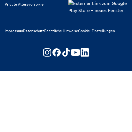
Private Altersvorsorge
Impressum
Datenschutz
Rechtliche Hinweise
Cookie-Einstellungen
https://www.youtube.com/@V
https://www.linkedin.c
Wir machen den Weg frei. Gemeinsam mit den Spezialisten der
Genossenschaftlichen FinanzGruppe Volksbanken Raiffeisenbanken.