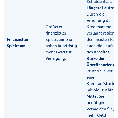
Schuldenlast.
Längere Laufzeit
:
Durch die
Erhöhung der
Größerer
Kreditsumme
finanzieller
verlängert sich i
Finanzieller
Spielraum: Sie
den meisten Fäll
Spielraum
haben kurzfristig
auch die Laufzei
mehr Geld zur
des Kredites.
Verfügung.
Risiko der
Überfinanzierun
Prüfen Sie vor
einer
Kreditaufstocku
wie viel zusätzli
Mittel Sie
benötigen.
Vermeiden Sie,
mehr Geld