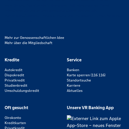
Lokal verankert, überregional vernetzt und unseren Mitgliedern
verpflichtet. Das sind die Volksbanken Raiffeisenbanken. Dabei
orientieren wir uns an genossenschaftlichen Werten wie
Partnerschaftlichkeit, Verantwortung und Transparenz. Diese Merkmale
zeichnen uns aus.
Mehr zur Genossenschaftlichen Idee
Mehr über die Mitgliedschaft
Kredite
Service
Autokredit
Banken
Dispokredit
Karte sperren (116 116)
Privatkredit
Standortsuche
Studienkredit
Karriere
Umschuldungskredit
Aktuelles
Oft gesucht
Unsere VR Banking App
Girokonto
Kreditkarten
Privatkredit