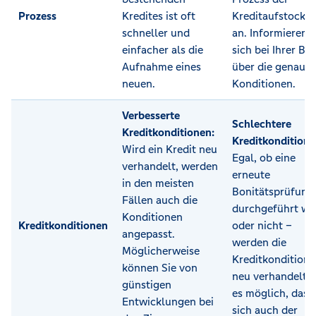
Prozess
Kredites ist oft
Kreditaufstocku
schneller und
an. Informieren S
einfacher als die
sich bei Ihrer Ba
Aufnahme eines
über die genaue
neuen.
Konditionen.
Verbesserte
Schlechtere
Kreditkonditionen:
Kreditkondition
Wird ein Kredit neu
Egal, ob eine
verhandelt, werden
erneute
in den meisten
Bonitätsprüfung
Fällen auch die
durchgeführt wi
Konditionen
Kreditkonditionen
oder nicht –
angepasst.
werden die
Möglicherweise
Kreditkondition
können Sie von
neu verhandelt, i
günstigen
es möglich, dass
Entwicklungen bei
sich auch der