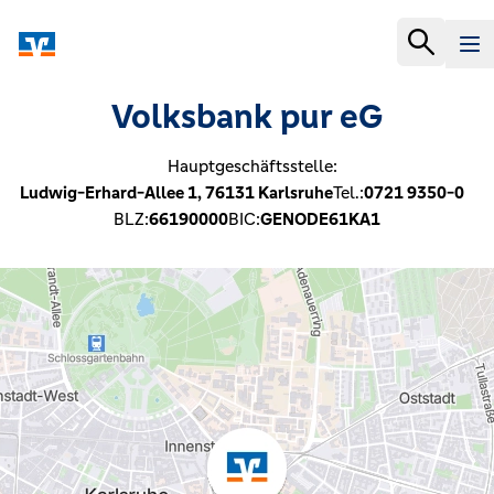
Volksbank pur eG
Hauptgeschäftsstelle:
Ludwig-Erhard-Allee 1,
76131
Karlsruhe
Tel.:
0721 9350-0
BLZ:
66190000
BIC:
GENODE61KA1