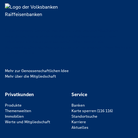
Lokal verankert, überregional vernetzt und unseren Mitgliedern
verpflichtet. Das sind die Volksbanken Raiffeisenbanken. Dabei
orientieren wir uns an genossenschaftlichen Werten wie
Partnerschaftlichkeit, Verantwortung und Transparenz. Diese Merkmale
zeichnen uns aus.
Mehr zur Genossenschaftlichen Idee
Mehr über die Mitgliedschaft
Privatkunden
Service
Produkte
Banken
Themenwelten
Karte sperren (116 116)
Immobilien
Standortsuche
Werte und Mitgliedschaft
Karriere
Aktuelles