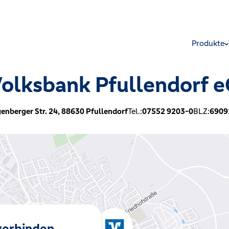
Produkte
olksbank Pfullendorf 
genberger Str. 24,
88630
Pfullendorf
Tel.:
07552 9203-0
BLZ:
6909
 verbinden