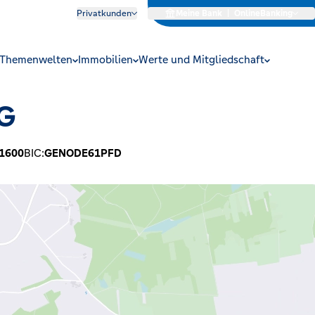
Privatkunden
Meine Bank
|
OnlineBanking
Themenwelten
Immobilien
Werte und Mitgliedschaft
eG
1600
BIC:
GENODE61PFD