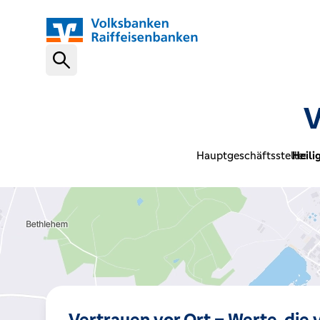
Schnelleinstiege
V
VR-NetKey
Hauptgeschäftsstelle:
Heili
OnlineBanking
VR Banking App
Karte sperren (116 116)
Vertrauen vor Ort – Werte, die