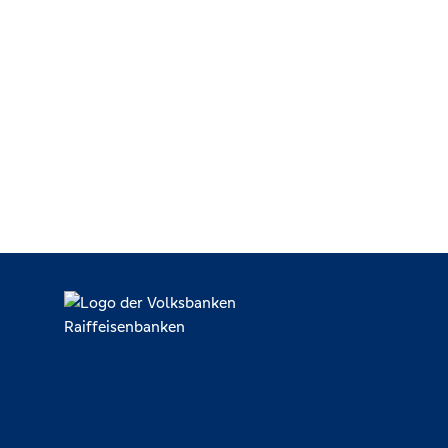
Lokal verankert, überregional vernetzt und unseren Mitgliedern ve
Raiffeisenbanken. Dabei orientieren wir uns an genossenschaftlich
Verantwortung und Transparenz. Diese Merkmale zeichnen uns aus