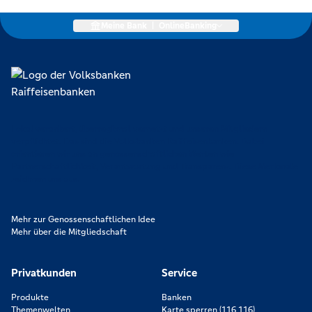
Meine Bank
|
OnlineBanking
Lokal verankert, überregional vernetzt und unseren Mitgliedern
verpflichtet. Das sind die Volksbanken Raiffeisenbanken. Dabei
orientieren wir uns an genossenschaftlichen Werten wie
Partnerschaftlichkeit, Verantwortung und Transparenz. Diese Merkmale
zeichnen uns aus.
Mehr zur Genossenschaftlichen Idee
Mehr über die Mitgliedschaft
Privatkunden
Service
Produkte
Banken
Themenwelten
Karte sperren (116 116)