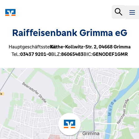
Raiffeisenbank Grimma eG
Hauptgeschäftsstelle:
Käthe-Kollwitz-Str. 2,
04668
Grimma
Tel.:
03437 9201-0
BLZ:
86065483
BIC:
GENODEF1GMR