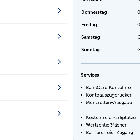
Donnerstag
0
Freitag
0
Samstag
G
Sonntag
G
Services
BankCard KontoInfo
Kontoauszugdrucker
Münzrollen-Ausgabe
Kostenfreie Parkplätze
Wertschließfächer
Barrierefreier Zugang