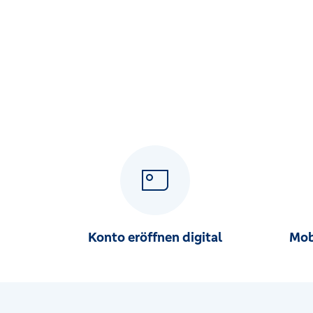
Am Schillerplatz 3a, 31084 Freden
Volksbank eG in Holle
Bahnhofstr. 1, 31188 Holle
Volksbank eG in Kreiensen
Wilhelmstr. 25, 37574 Einbeck
Volksbank eG in Langelsheim
Steimelstr. 2, 38685 Langelsheim
Volksbank eG in Lutter
Bahnhofstr. 1a, 38729 Langelsheim
Konto eröffnen digital
Mob
Volksbank eG in Markoldendorf
Beverstr. 22, 37586 Dassel