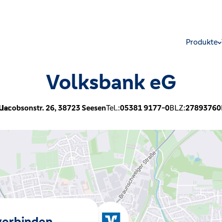
Produkte
Volksbank eG
le:
Jacobsonstr. 26,
38723
Seesen
Tel.:
05381 9177-0
BLZ:
27893760
 verbinden