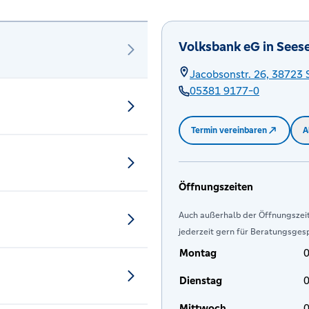
Volksbank eG in Sees
Jacobsonstr. 26,
38723
05381 9177-0
Termin vereinbaren
A
Öffnungszeiten
Auch außerhalb der Öffnungszeit
jederzeit gern für Beratungsges
Montag
0
Dienstag
0
Mittwoch
0