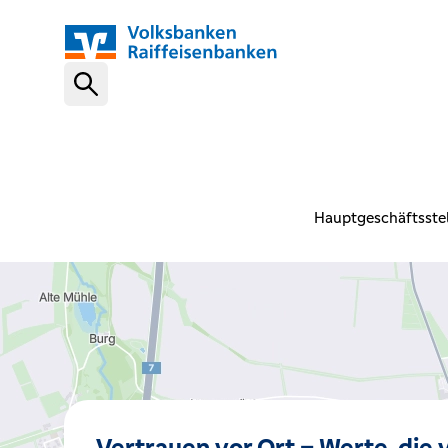
Schnelleinstiege
VR-NetKey
Hauptgeschäftsstel
OnlineBanking
VR Banking App
Karte sperren (116 116)
Vertrauen vor Ort – Werte, die