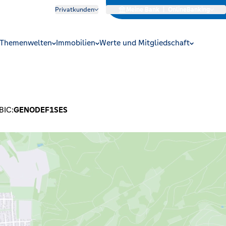
Privatkunden
Meine Bank
|
OnlineBanking
Themenwelten
Immobilien
Werte und Mitgliedschaft
BIC:
GENODEF1SES