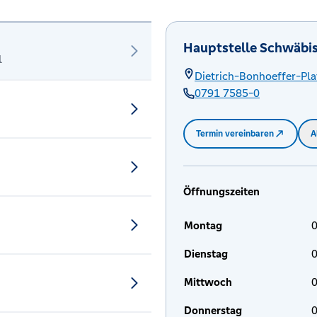
Hauptstelle Schwäbis
l
Dietrich-Bonhoeffer-Pla
0791 7585-0
Termin vereinbaren
A
Öffnungszeiten
Montag
0
Dienstag
0
Mittwoch
0
Donnerstag
0