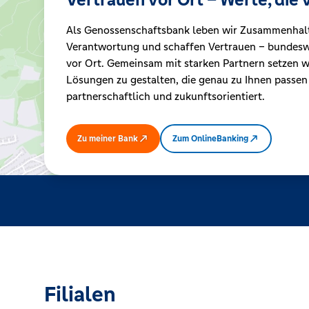
Als Genossenschaftsbank leben wir Zusammenhal
Kreditrechner
Verantwortung und schaffen Vertrauen – bundeswe
vor Ort. Gemeinsam mit starken Partnern setzen wi
Lösungen zu gestalten, die genau zu Ihnen passen
Immobilien
partnerschaftlich und zukunftsorientiert.
Zu meiner Bank
Zum OnlineBanking
Filialen