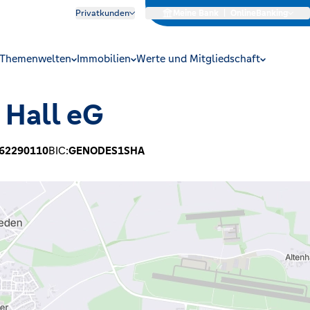
Privatkunden
Meine Bank
|
OnlineBanking
Themenwelten
Immobilien
Werte und Mitgliedschaft
 Hall eG
62290110
BIC:
GENODES1SHA