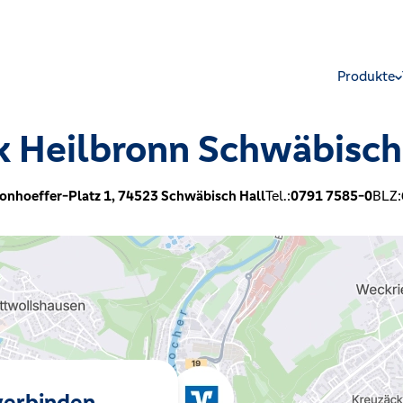
Produkte
 Heilbronn Schwäbisch
onhoeffer-Platz 1,
74523
Schwäbisch Hall
Tel.:
0791 7585-0
BLZ:
 verbinden