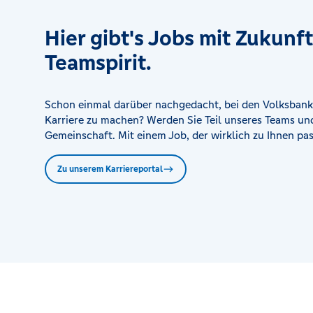
Geschäftsstelle Oberrot
Hier gibt's Jobs mit Zukunf
Raiffeisenstraße 3, 74420 Oberrot
Teamspirit.
Geschäftsstelle Obersontheim
Hauptstraße 1, 74423 Obersontheim
Schon einmal darüber nachgedacht, bei den Volksbank
Karriere zu machen? Werden Sie Teil unseres Teams und
Geschäftsstelle Oedheim
Gemeinschaft. Mit einem Job, der wirklich zu Ihnen pas
Hauptstr. 27, 74229 Oedheim
Zu unserem Karriereportal
Geschäftsstelle Roßfeld
Haller Straße 244, 74564 Crailsheim
Geschäftsstelle Satteldorf
Hardtstraße 19, 74589 Satteldorf
Geschäftsstelle Schmollerstraße