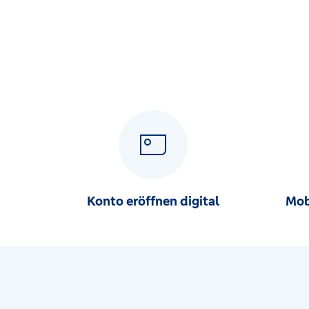
Mauerstraße 6, 74532 Ilshofen
Geschäftsstelle Jagstheim
Jagstheimer Hauptstraße 154/1, 74564 Crailsheim
Geschäftsstelle Limpurger Platz
Komberger Weg 32, 74523 Schwäbisch Hall
Geschäftsstelle Mainhardt
Hauptstrasse 26, 74535 Mainhardt
Konto eröffnen digital
Mob
Geschäftsstelle Michelfeld
Haller Straße 4, 74545 Michelfeld
Geschäftsstelle Neckargartach
Frankenbacher Str. 24-26, 74078 Heilbronn