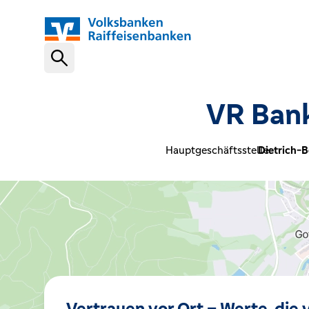
Schnelleinstiege
VR Bank
VR-NetKey
Hauptgeschäftsstelle:
Dietrich-B
OnlineBanking
VR Banking App
Karte sperren (116 116)
Vertrauen vor Ort – Werte, die