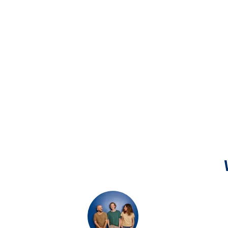
Geschäftsstelle Westheim
Haller Strasse 47, 74538 Rosengarten
Geschäftsstelle Wildenstein
Hauptstraße 5, 74579 Fichtenau
Geschäftsstelle Wüstenrot
Jahnstrasse 7, 71543 Wüstenrot
Geschäftstelle Neckarsulm
Deutschordensplatz 2, 74172 Neckarsulm
Hauptstelle Heilbronn
Allee 20, 74072 Heilbronn
SB-Geschäftsstelle Amorbach