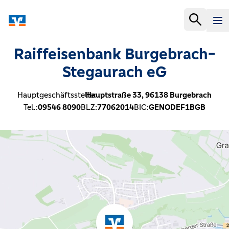
Raiffeisenbank Burgebrach-
Stegaurach eG
Hauptgeschäftsstelle:
Hauptstraße 33,
96138
Burgebrach
Tel.:
09546 8090
BLZ:
77062014
BIC:
GENODEF1BGB