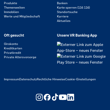
Produkte
Banken
Themenwelten
Karte sperren (116 116)
Immobilien
Standortsuche
Werte und Mitgliedschaft
Karriere
Aktuelles
Oft gesucht
Unsere VR Banking App
Girokonto
Kreditkarten
Privatkredit
Private Altersvorsorge
Impressum
Datenschutz
Rechtliche Hinweise
Cookie-Einstellungen
https://www.youtube.com/@V
https://www.linkedin.c