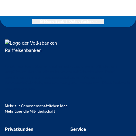
Meine Bank
|
OnlineBanking
Lokal verankert, überregional vernetzt und unseren Mitgliedern
verpflichtet. Das sind die Volksbanken Raiffeisenbanken. Dabei
orientieren wir uns an genossenschaftlichen Werten wie
Partnerschaftlichkeit, Verantwortung und Transparenz. Diese Merkmale
zeichnen uns aus.
Mehr zur Genossenschaftlichen Idee
Mehr über die Mitgliedschaft
Privatkunden
Service