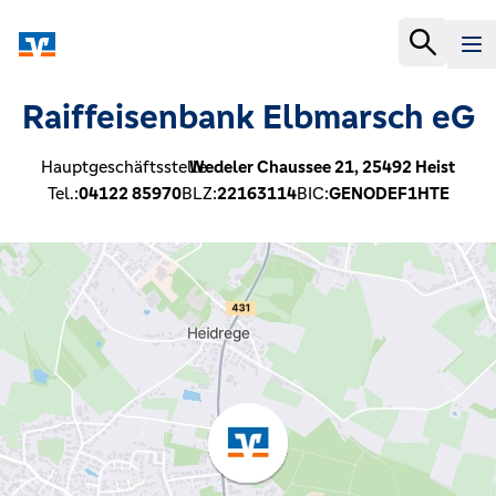
Raiffeisenbank Elbmarsch eG
Hauptgeschäftsstelle:
Wedeler Chaussee 21,
25492
Heist
Tel.:
04122 85970
BLZ:
22163114
BIC:
GENODEF1HTE