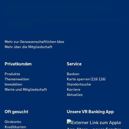
Lokal verankert, überregional vernetzt und unseren Mitgliedern
verpflichtet. Das sind die Volksbanken Raiffeisenbanken. Dabei
orientieren wir uns an genossenschaftlichen Werten wie
Partnerschaftlichkeit, Verantwortung und Transparenz. Diese Merkmale
zeichnen uns aus.
Mehr zur Genossenschaftlichen Idee
Mehr über die Mitgliedschaft
Privatkunden
Service
Produkte
Banken
Themenwelten
Karte sperren (116 116)
Immobilien
Standortsuche
Werte und Mitgliedschaft
Karriere
Aktuelles
Oft gesucht
Unsere VR Banking App
Girokonto
Kreditkarten