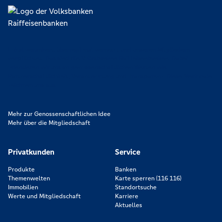
Lokal verankert, überregional vernetzt und unseren Mitgliedern
verpflichtet. Das sind die Volksbanken Raiffeisenbanken. Dabei
orientieren wir uns an genossenschaftlichen Werten wie
Partnerschaftlichkeit, Verantwortung und Transparenz. Diese Merkmale
zeichnen uns aus.
Mehr zur Genossenschaftlichen Idee
Mehr über die Mitgliedschaft
Privatkunden
Service
Produkte
Banken
Themenwelten
Karte sperren (116 116)
Immobilien
Standortsuche
Werte und Mitgliedschaft
Karriere
Aktuelles