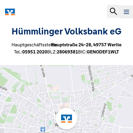
Hümmlinger Volksbank eG
Hauptgeschäftsstelle:
Hauptstraße 24-28,
49757
Werlte
Tel.:
05951 2020
BLZ:
28069381
BIC:
GENODEF1WLT