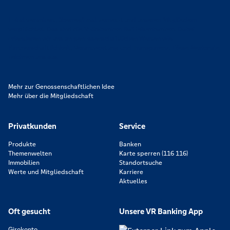
Lokal verankert, überregional vernetzt und unseren Mitgliedern
verpflichtet. Das sind die Volksbanken Raiffeisenbanken. Dabei
orientieren wir uns an genossenschaftlichen Werten wie
Partnerschaftlichkeit, Verantwortung und Transparenz. Diese Merkmale
zeichnen uns aus.
Mehr zur Genossenschaftlichen Idee
Mehr über die Mitgliedschaft
Privatkunden
Service
Produkte
Banken
Themenwelten
Karte sperren (116 116)
Immobilien
Standortsuche
Werte und Mitgliedschaft
Karriere
Aktuelles
Oft gesucht
Unsere VR Banking App
Girokonto