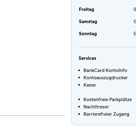
Freitag
0
Samstag
G
Sonntag
G
Services
BankCard KontoInfo
Kontoauszugdrucker
Kasse
Kostenfreie Parkplätze
Nachttresor
Barrierefreier Zugang