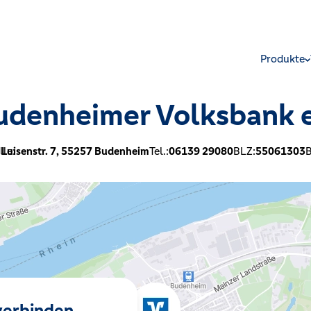
Produkte
udenheimer Volksbank 
le:
Luisenstr. 7,
55257
Budenheim
Tel.:
06139 29080
BLZ:
55061303
B
 verbinden