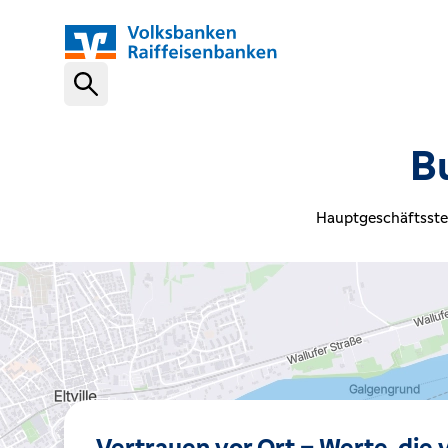
Schnelleinstiege
B
VR-NetKey
Hauptgeschäftsstel
OnlineBanking
VR Banking App
Karte sperren (116 116)
Vertrauen vor Ort – Werte, die