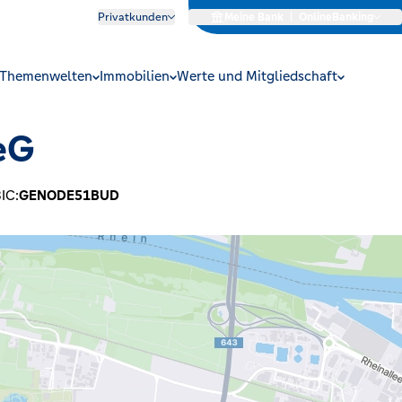
Privatkunden
Meine Bank
|
OnlineBanking
Themenwelten
Immobilien
Werte und Mitgliedschaft
eG
IC:
GENODE51BUD