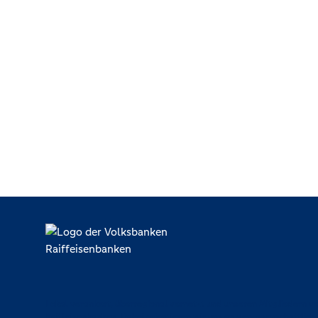
Lokal verankert, überregional vernetzt und unseren Mitgliedern ve
Raiffeisenbanken. Dabei orientieren wir uns an genossenschaftlich