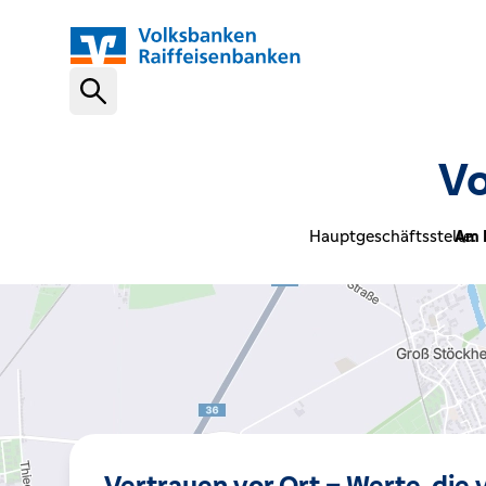
Schnelleinstiege
Vo
VR-NetKey
Hauptgeschäftsstelle:
Am 
OnlineBanking
VR Banking App
Karte sperren (116 116)
Vertrauen vor Ort – Werte, die