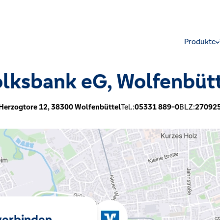
Produkte
lksbank eG, Wolfenbüt
Herzogtore 12,
38300
Wolfenbüttel
Tel.:
05331 889-0
BLZ:
27092
 verbinden