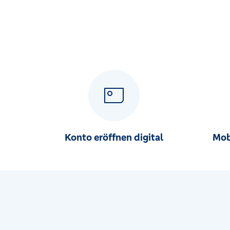
Ostdeutsche Straße 23, 38162 Cremlingen
KompetenzCenter Haldensleben
Hagenstraße 34, 39340 Haldensleben
KompetenzCenter Helmstedt
Kornstraße 2, 38350 Helmstedt
KompetenzCenter Königslutter
Westernstraße 9, 38154 Königslutter
Konto eröffnen digital
Mob
KompetenzCenter Lobmachtersen
Landwehrstraße 20, 38259 Salzgitter
KompetenzCenter Salder
Vor dem Dorfe 18, 38229 Salzgitter