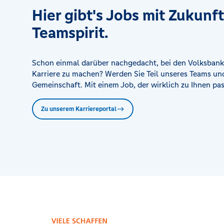
Hier gibt's Jobs mit Zukunf
KompetenzCenter Schöningen
Markt 21, 38364 Schöningen
Teamspirit.
KompetenzCenter Schöppenstedt
Schon einmal darüber nachgedacht, bei den Volksbank
Stobenstraße 51, 38170 Schöppenstedt
Karriere zu machen? Werden Sie Teil unseres Teams und
Gemeinschaft. Mit einem Job, der wirklich zu Ihnen pas
KompetenzCenter Vechelde
Hildesheimer Straße 80, 38159 Vechelde
Zu unserem Karriereportal
KompetenzCenter Velpke
Neuenhäuser Straße 1, 38458 Velpke
KompetenzCenter Wendeburg
Peiner Straße 4, 38176 Wendeburg
SB-Center Süpplingen