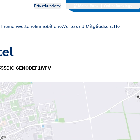
Privatkunden
Meine Bank
|
OnlineBanking
Themenwelten
Immobilien
Werte und Mitgliedschaft
tel
555
BIC:
GENODEF1WFV