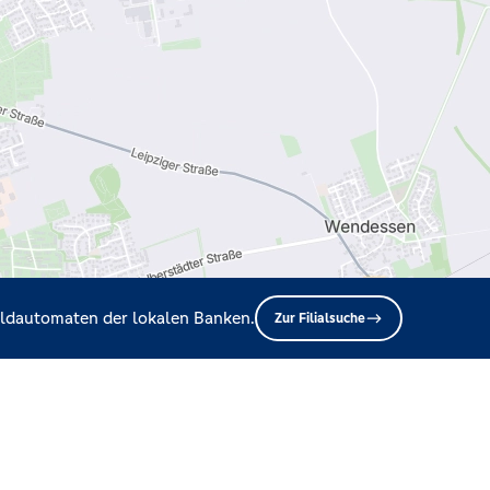
Geldautomaten der lokalen Banken.
Zur Filialsuche