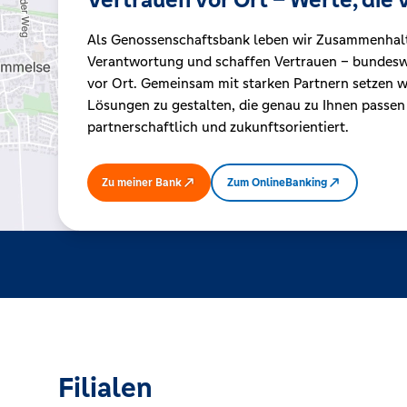
Als Genossenschaftsbank leben wir Zusammenhal
Kreditrechner
Verantwortung und schaffen Vertrauen – bundeswe
vor Ort. Gemeinsam mit starken Partnern setzen wi
Lösungen zu gestalten, die genau zu Ihnen passen
Immobilien
partnerschaftlich und zukunftsorientiert.
Zu meiner Bank
Zum OnlineBanking
Filialen