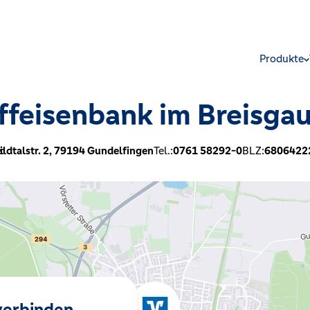
Produkte
ffeisenbank im Breisga
:
ldtalstr. 2,
79194
Gundelfingen
Tel.:
0761 58292-0
BLZ:
6806422
 verbinden