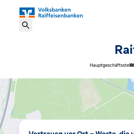
Schnelleinstiege
Rai
VR-NetKey
Hauptgeschäftsstelle
Wi
OnlineBanking
VR Banking App
Karte sperren (116 116)
Vertrauen vor Ort – Werte, die