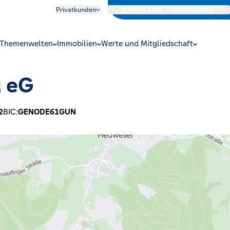
Privatkunden
Meine Bank
|
OnlineBanking
Themenwelten
Immobilien
Werte und Mitgliedschaft
u eG
2
BIC:
GENODE61GUN