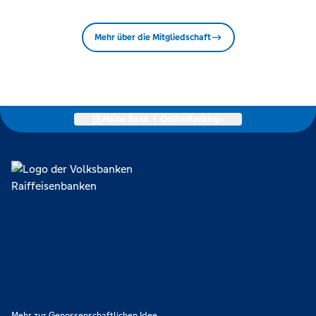
Mehr über die Mitgliedschaft
Meine Bank
|
OnlineBanking
Lokal verankert, überregional vernetzt und unseren Mitgliedern
verpflichtet. Das sind die Volksbanken Raiffeisenbanken. Dabei
orientieren wir uns an genossenschaftlichen Werten wie
Partnerschaftlichkeit, Verantwortung und Transparenz. Diese Merkmale
zeichnen uns aus.
Mehr zur Genossenschaftlichen Idee