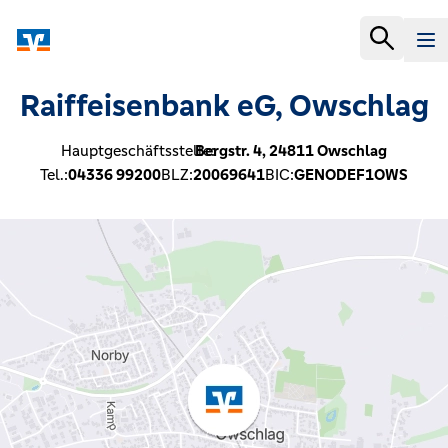
Raiffeisenbank eG, Owschlag
Hauptgeschäftsstelle:
Bergstr. 4,
24811
Owschlag
Tel.:
04336 99200
BLZ:
20069641
BIC:
GENODEF1OWS