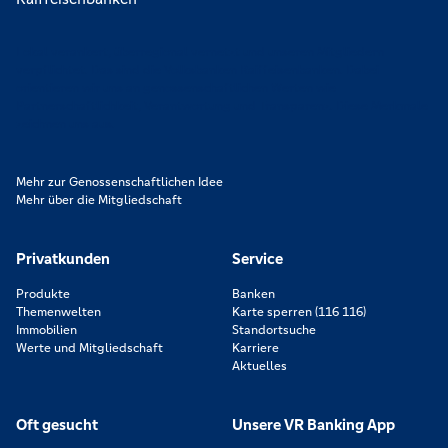
Lokal verankert, überregional vernetzt und unseren Mitgliedern
verpflichtet. Das sind die Volksbanken Raiffeisenbanken. Dabei
orientieren wir uns an genossenschaftlichen Werten wie
Partnerschaftlichkeit, Verantwortung und Transparenz. Diese Merkmale
zeichnen uns aus.
Mehr zur Genossenschaftlichen Idee
Mehr über die Mitgliedschaft
Privatkunden
Service
Produkte
Banken
Themenwelten
Karte sperren (116 116)
Immobilien
Standortsuche
Werte und Mitgliedschaft
Karriere
Aktuelles
Oft gesucht
Unsere VR Banking App