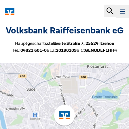
Volksbank Raiffeisenbank eG
Hauptgeschäftsstelle:
Breite Straße 7,
25524
Itzehoe
Tel.:
04821 601-0
BLZ:
20190109
BIC:
GENODEF1HH4