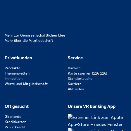
verpflichtet. Das sind die Volksbanken Raiffeisenbanken. Dabei
orientieren wir uns an genossenschaftlichen Werten wie
Partnerschaftlichkeit, Verantwortung und Transparenz. Diese Merkmale
zeichnen uns aus.
Mehr zur Genossenschaftlichen Idee
Mehr über die Mitgliedschaft
Privatkunden
Service
Produkte
Banken
Themenwelten
Karte sperren (116 116)
Immobilien
Standortsuche
Werte und Mitgliedschaft
Karriere
Aktuelles
Oft gesucht
Unsere VR Banking App
Girokonto
Kreditkarten
Privatkredit