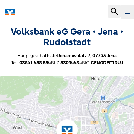
Volksbank eG Gera • Jena •
Rudolstadt
Hauptgeschäftsstelle:
Johannisplatz 7,
07743
Jena
Tel.:
03641 488 884
BLZ:
83094454
BIC:
GENODEF1RUJ